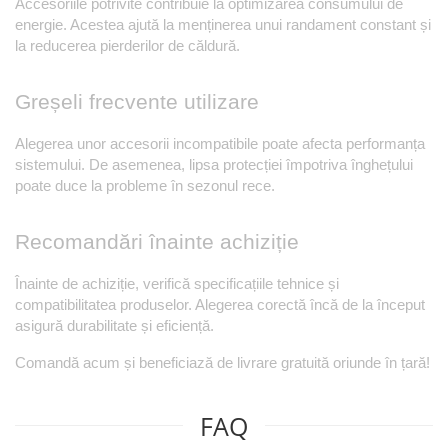
Accesoriile potrivite contribuie la optimizarea consumului de 
energie. Acestea ajută la menținerea unui randament constant și 
la reducerea pierderilor de căldură.
Greșeli frecvente utilizare
Alegerea unor accesorii incompatibile poate afecta performanța 
sistemului. De asemenea, lipsa protecției împotriva înghețului 
poate duce la probleme în sezonul rece.
Recomandări înainte achiziție
Înainte de achiziție, verifică specificațiile tehnice și 
compatibilitatea produselor. Alegerea corectă încă de la început 
asigură durabilitate și eficiență.
Comandă acum și beneficiază de livrare gratuită oriunde în țară!
FAQ