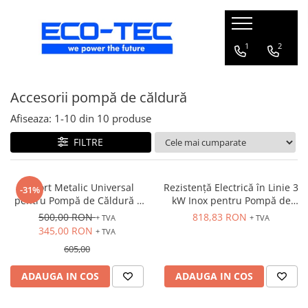
Pompe de căldură, boilere și accesorii
1
2
Toate
Accesorii pompă de căldură
Pompe de căldură pentru încălzire
și răcire
Afiseaza:
1-
10
din
10
produse
Pompe de căldură piscină
FILTRE
Boilere pentru pompe de căldură
Pachete pompă de căldură R290 cu
boiler și vană 3 căi
Suport Metalic Universal
Rezistență Electrică în Linie 3
-31%
pentru Pompă de Căldură -
kW Inox pentru Pompă de
Accesorii pompă de căldură
Reglabil, Exterior
Căldură
500,00 RON
818,83 RON
+ TVA
+ TVA
345,00 RON
+ TVA
605,00
ADAUGA IN COS
ADAUGA IN COS