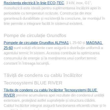
Rezistența electrică în linie ECO-TEC
, 3 kW, inox, G1", 
monofazică este ideală pentru suplimentarea încălzirii apei în 
perioadele cu temperaturi scăzute. Construcția din inox 
garantează durabilitate și rezistență la coroziune, iar montajul în 
linie permite o integrare facilă în sistemul existent.
Pompe de circulație Grundfos
Pompele de circulație Grundfos ALPHA1
L 25-60 și
MAGNA1 
25-60
sunt soluții eficiente care asigură o distribuție uniformă a 
agentului termic în sistem. Acestea contribuie la optimizarea 
consumului de energie și la menținerea unui confort termic 
constant în întreaga locuință.
Tăviță de condens cu cablu încălzitor 
Tecnosystemi BLUE RIVER
Tăvița de condens cu cablu încălzitor Tecnosystemi BLUE 
RIVER
previne acumularea apei rezultate din condensul unității 
exterioare, protejând astfel suprafețele și structura clădirii. 
Cablul încălzitor integrat asigură funcționarea eficientă chiar și în 