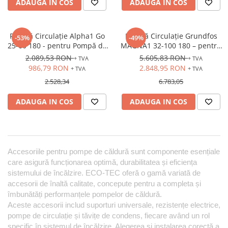
ADAUGA IN COS
ADAUGA IN COS
Pompă Circulație Alpha1 Go
Pompă Circulație Grundfos
-53%
-49%
25-60 180 - pentru Pompă de
MAGNA1 32-100 180 – pentru
Căldură
Pompă de Căldură
2.089,53 RON
5.605,83 RON
+ TVA
+ TVA
986,79 RON
2.848,95 RON
+ TVA
+ TVA
2.528,34
6.783,05
ADAUGA IN COS
ADAUGA IN COS
Accesoriile pentru pompe de căldură sunt componente esențiale 
care asigură funcționarea optimă, durabilitatea și eficiența 
sistemului de încălzire. ECO-TEC oferă o gamă variată de 
accesorii de înaltă calitate, concepute pentru a completa și 
îmbunătăți performanțele pompelor de căldură. 
Aceste accesorii includ suporturi universale, rezistențe electrice, 
pompe de circulație și tăvițe de condens, fiecare având un rol 
specific în sistemul de încălzire. Alegerea și instalarea corectă a 