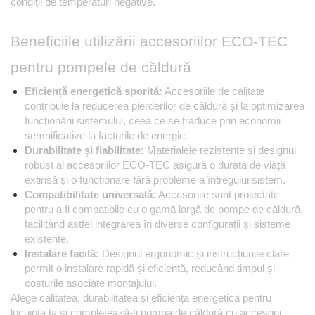
condiții de temperaturi negative.
Beneficiile utilizării accesoriilor ECO-TEC 
pentru pompele de căldură 
Eficiență energetică sporită:
 Accesoriile de calitate 
contribuie la reducerea pierderilor de căldură și la optimizarea 
funcționării sistemului, ceea ce se traduce prin economii 
semnificative la facturile de energie.
Durabilitate și fiabilitate: 
Materialele rezistente și designul 
robust al accesoriilor ECO-TEC asigură o durată de viață 
extinsă și o funcționare fără probleme a întregului sistem.
Compatibilitate universală:
 Accesoriile sunt proiectate 
pentru a fi compatibile cu o gamă largă de pompe de căldură, 
facilitând astfel integrarea în diverse configurații și sisteme 
existente.
Instalare facilă:
 Designul ergonomic și instrucțiunile clare 
permit o instalare rapidă și eficientă, reducând timpul și 
costurile asociate montajului.
Alege calitatea, durabilitatea și eficiența energetică pentru 
locuința ta și completează-ți pompa de căldură cu accesorii 