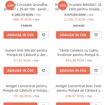
Pompă Circulație Grundfos
Pompă Circulație MAGNA1 25-
-23%
-46%
ALPHA1 L 25-60 180 - pentru
60 180 - 230V pentru Instalații
Pompă de Căldură
Termice
1.280,73 RON
3.979,09 RON
+ TVA
+ TVA
986,79 RON
2.129,27 RON
+ TVA
+ TVA
1.549,69
4.814,69
ADAUGA IN COS
ADAUGA IN COS
Suport Anti-Vibrații pentru
Tăviță Condens cu Cablu
Pompă de Căldură și Aer
Încălzitor pentru Pompă de
Condiționat
Căldură - Blue River
61,62 RON
689,39 RON
+ TVA
+ TVA
ADAUGA IN COS
ADAUGA IN COS
Antigel Concentrat pentru
Antigel Concentrat Non-Toxic
Pompă de Căldură și Instalații
pentru Pompă de Căldură și
Termice - X100
Instalații Termice - TS100
191,06 RON
298,87 RON
+ TVA
+ TVA