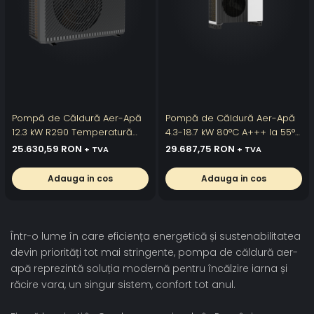
Pompă de Căldură Aer-Apă
Pompă de Căldură Aer-Apă
12.3 kW R290 Temperatură
4.3-18.7 kW 80°C A+++ la 55°C
Înaltă - ECP123
Funcționare -30°C - ECU149-
25.630,59 RON
29.687,75 RON
+ TVA
+ TVA
SBY
Adauga in cos
Adauga in cos
Într-o lume în care eficiența energetică și sustenabilitatea
devin priorități tot mai stringente, pompa de căldură aer-
apă reprezintă soluția modernă pentru încălzire iarna și
răcire vara, un singur sistem, confort tot anul.