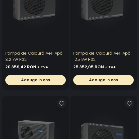
Pompă de Căldură Aer-Apă
Pompă de Căldură Aer-Apă
8.2 kW R32
12.5 kW R32
20.359,42 RON
25.352,05 RON
+ TVA
+ TVA
Adauga in cos
Adauga in cos