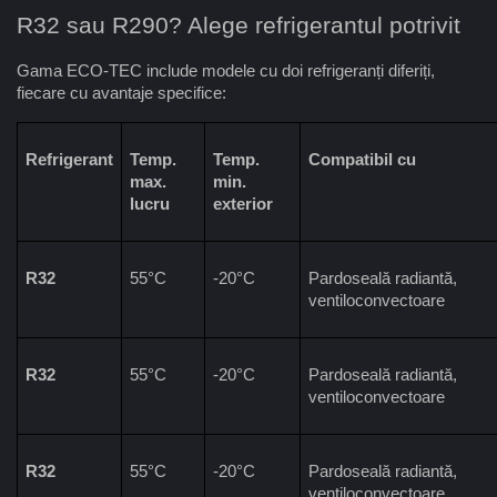
R32 sau R290? Alege refrigerantul potrivit
Gama ECO-TEC include modele cu doi refrigeranți diferiți, 
fiecare cu avantaje specifice:
Refrigerant
Temp. 
Temp. 
Compatibil cu
max. 
min. 
lucru
exterior
R32
55°C
-20°C
Pardoseală radiantă, 
ventiloconvectoare
R32
55°C
-20°C
Pardoseală radiantă, 
ventiloconvectoare
R32
55°C
-20°C
Pardoseală radiantă, 
ventiloconvectoare