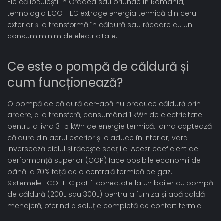
Fie că locuiești în Oradea sau oriunde în România,
tehnologia ECO-TEC extrage energia termică din aerul
exterior și o transformă în căldură sau răcoare cu un
consum minim de electricitate.
Ce este o pompă de căldură și
cum funcționează?
O pompă de căldură aer-apă nu produce căldură prin
ardere, ci o transferă, consumând 1 kWh de electricitate
pentru a livra 3–5 kWh de energie termică. Iarna captează
căldura din aerul exterior și o aduce în interior; vara
inversează ciclul și răcește spațiile. Acest coeficient de
performanță superior (COP) face posibile economii de
până la 70% față de o centrală termică pe gaz.
Sistemele ECO-TEC pot fi conectate la un boiler cu pompă
de căldură (200L sau 300L) pentru a furniza și apă caldă
menajeră, oferind o soluție completă de confort termic.