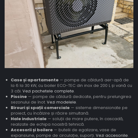
Case și apartamente
— pompe de căldură aer-apă de
la 6 la 30 kW, cu boiler ECO-TEC din inox de 200 L și vană cu
3 căi.
Vezi pachetele complete
.
Piscine
— pompe de căldură dedicate, pentru prelungirea
sezonului de înot.
Vezi modelele
.
Birouri și spații comerciale
— sisteme dimensionate pe
proiect, cu încălzire și răcire simultană.
Hale industriale
— soluții de mare putere, în cascadă,
realizate de echipa noastră tehnică.
Accesorii și boilere
— butelii de egalizare, vase de
expansiune, pompe de circulație, suporți.
Vezi accesoriile
.