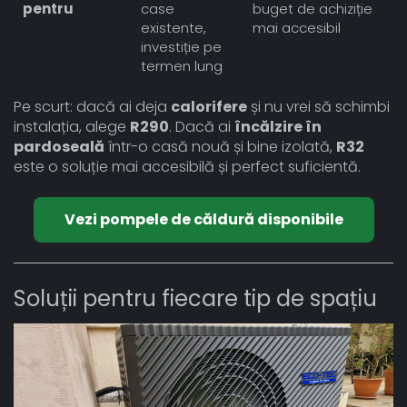
pentru
case
buget de achiziție
existente,
mai accesibil
investiție pe
termen lung
Pe scurt: dacă ai deja
calorifere
și nu vrei să schimbi
instalația, alege
R290
. Dacă ai
încălzire în
pardoseală
într-o casă nouă și bine izolată,
R32
este o soluție mai accesibilă și perfect suficientă.
Vezi pompele de căldură disponibile
Soluții pentru fiecare tip de spațiu