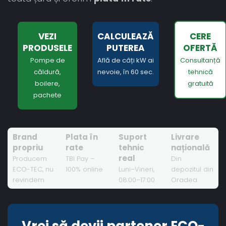
VEZI
CALCULEAZĂ
CERE
PRODUSELE
PUTEREA
OFERTĂ
Pompe de
Află de câți kW ai
Consultanță
căldură,
nevoie, în 60 sec.
tehnică
boilere,
gratuită
pachete
Brand
Plata în
Suport
Livrare
propriu
rate
tehnic
națională
real
Producem
TBI Pay –
Din
ECO-TEC, nu
100% online
Luni–Vineri,
depozitul din
revindem
08:00–17:00
Oradea