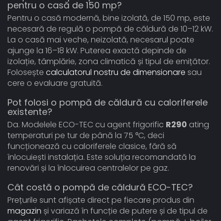
pentru o casă de 150 mp?
Pentru o casă modernă, bine izolată, de 150 mp, este
necesară de regulă o pompă de căldură de 10–12 kW.
La o casă mai veche, neizolată, necesarul poate
ajunge la 16–18 kW. Puterea exactă depinde de
izolație, tâmplărie, zona climatică și tipul de emițător.
Folosește
calculatorul nostru de dimensionare
sau
cere o evaluare gratuită.
Pot folosi o pompă de căldură cu caloriferele
existente?
Da. Modelele ECO-TEC cu agent frigorific
R290
ating
temperaturi pe tur de până la 75 °C, deci
funcționează cu caloriferele clasice, fără să
înlocuiești instalația. Este soluția recomandată la
renovări și la înlocuirea centralelor pe gaz.
Cât costă o pompă de căldură ECO-TEC?
Prețurile sunt afișate direct pe fiecare produs din
magazin
și variază în funcție de putere și de tipul de