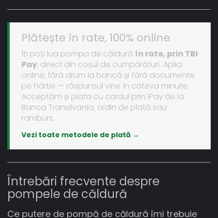
Plătește în rate, 100% online
Îți poți lua pompa de căldură
în rate, prin TBI
Pay
, direct din coșul de cumpărături. Aplici
online, fără drum la bancă și fără documente
pe hârtie — răspunsul vine în câteva minute.
Acceptăm și plata cu cardul prin iPay de la
Banca Transilvania, ordin de plată sau
ramburs.
Vezi toate metodele de plată →
Întrebări frecvente despre
pompele de căldură
Ce putere de pompă de căldură îmi trebuie