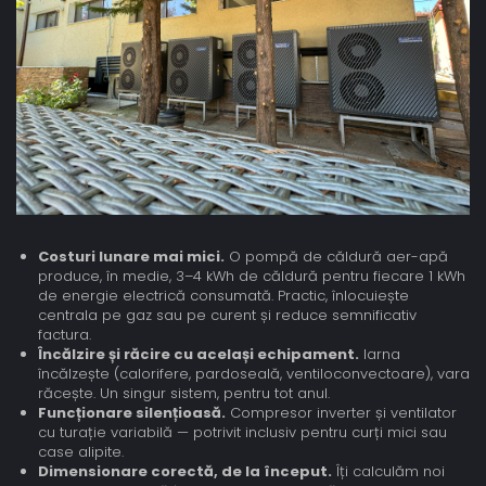
Costuri lunare mai mici.
O pompă de căldură aer-apă
produce, în medie, 3–4 kWh de căldură pentru fiecare 1 kWh
de energie electrică consumată. Practic, înlocuiește
centrala pe gaz sau pe curent și reduce semnificativ
factura.
Încălzire și răcire cu același echipament.
Iarna
încălzește (calorifere, pardoseală, ventiloconvectoare), vara
răcește. Un singur sistem, pentru tot anul.
Funcționare silențioasă.
Compresor inverter și ventilator
cu turație variabilă — potrivit inclusiv pentru curți mici sau
case alipite.
Dimensionare corectă, de la început.
Îți calculăm noi