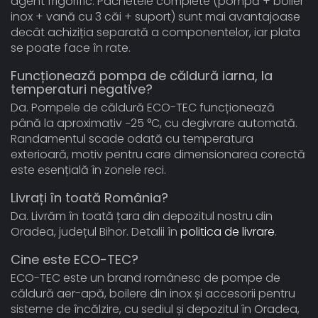
agent frigorific. Pachetele complete (pompă + boiler
inox + vană cu 3 căi + suport) sunt mai avantajoase
decât achiziția separată a componentelor, iar plata
se poate face în rate.
Funcționează pompa de căldură iarna, la
temperaturi negative?
Da. Pompele de căldură ECO-TEC funcționează
până la aproximativ −25 °C, cu degivrare automată.
Randamentul scade odată cu temperatura
exterioară, motiv pentru care dimensionarea corectă
este esențială în zonele reci.
Livrați în toată România?
Da. Livrăm în toată țara din depozitul nostru din
Oradea, județul Bihor. Detalii în
politica de livrare
.
Cine este ECO-TEC?
ECO-TEC este un brand românesc de pompe de
căldură aer-apă, boilere din inox și accesorii pentru
sisteme de încălzire, cu sediul și depozitul în Oradea,