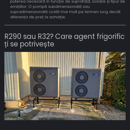
puterea necesară în funcție de suprafață, izolație și tipul de
emițător. O pompă subdimensionată sau
supradimensionată costă mai mult pe termen lung decât
diferența de preț la achiziție.
R290 sau R32? Care agent frigorific
ți se potrivește