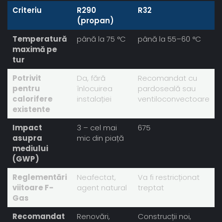
Criteriu
R290
R32
(propan)
Temperatură
până la 75 °C
până la 55–60 °C
maximă pe
tur
Potrivit
Da, fără
Recomandat cu
pentru
înlocuirea
pardoseală sau
calorifere
instalației
ventiloconvectoare
existente
Impact
3 – cel mai
675
asupra
mic din piață
mediului
(GWP)
Reglementări
Neafectat,
Va fi restricționat
viitoare F-
agent natural
treptat
Gas
Recomandat
Renovări,
Construcții noi,