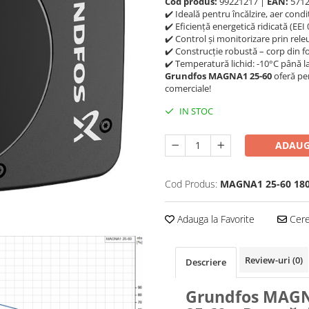
Cod produs:
99221217 |
EAN:
5712
✔️ Ideală pentru încălzire, aer cond
✔️ Eficiență energetică ridicată (EEI 
✔️ Control și monitorizare prin releu
✔️ Construcție robustă – corp din f
✔️ Temperatură lichid: -10°C până l
Grundfos MAGNA1 25-60
oferă pe
comerciale!
IN STOC
ADAUG
Cod Produs:
MAGNA1 25-60 18
Adauga la Favorite
Cere 
Review-uri
(0)
Descriere
Grundfos MAG