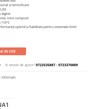
608941900
iționat și termoficare
0.20)
 digital
ontă, rotor compozit
a 110°C
rformanță optimă și fiabilitate pentru sistemele HVAC
A IN COS
0
Ai nevoie de ajutor?
0722535887
/
0723370889
informatii
NA1