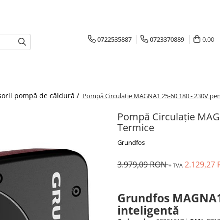
0722535887
0723370889
0,00
sorii pompă de căldură /
Pompă Circulație MAGNA1 25-60 180 - 230V pent
Pompă Circulație MAGN
Termice
Grundfos
3.979,09 RON
2.129,27
+ TVA
Grundfos MAGNA1 
inteligentă