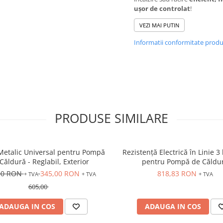
ușor de controlat
!
VEZI MAI PUTIN
Informatii conformitate prod
PRODUSE SIMILARE
Metalic Universal pentru Pompă
Rezistență Electrică în Linie 3
Căldură - Reglabil, Exterior
pentru Pompă de Căldu
00 RON
345,00 RON
818,83 RON
+ TVA
+ TVA
+ TVA
605,00
ADAUGA IN COS
ADAUGA IN COS