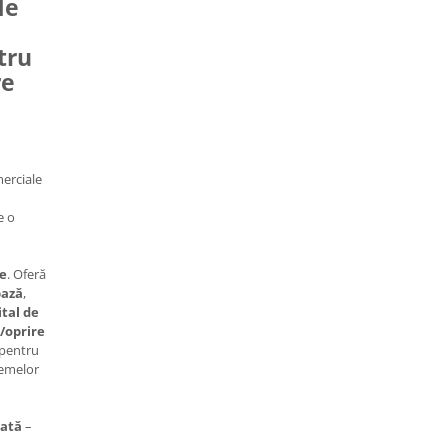
de
tru
re
merciale
e o
re
. Oferă
bază
,
ital de
e/oprire
 pentru
temelor
cată
–