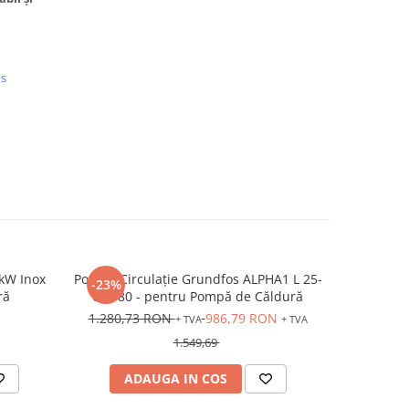
us
 kW Inox
Pompă Circulație Grundfos ALPHA1 L 25-
Suport An
-23%
ră
60 180 - pentru Pompă de Căldură
Căl
1.280,73 RON
986,79 RON
+ TVA
+ TVA
1.549,69
ADAUGA IN COS
AD