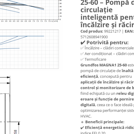
25-60 – Pompă 
circulație
inteligentă pen
încălzire și răci
Cod produs:
99221217 |
EAN:
5712608941900
✔️ Potrivită pentru:
✅ Încălzire – clădiri comerciale
✅ Aer condiționat – clădiri co
✅ Termoficare
Grundfos MAGNA1 25-60
est
pompă de circulație de
înaltă
eficiență
, concepută pentru
aplicații de încălzire și răci
control și monitorizare de 
fiind echipată cu un
releu dig
eroare și funcție de pornir
digitală
, ceea ce o face ideală
optimizarea performanței sis
HVAC.
🔹
Beneficii principale:
✔️
Eficiență energetică ridi
indice EEI 0.20