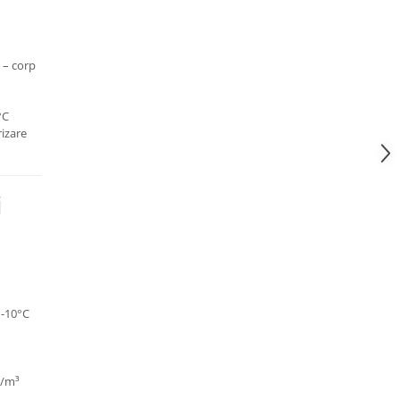
–
– corp
°C
izare
i
-10°C
g/m³