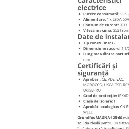
Caracteristici
electrice
Putere consumată:
9 - 9
Alimentare:
1 x 230V, 50/
Consum de curent:
0.09 -
Viteză maximă:
3521 rp
Date de instala
Tip conexiune:
G
Dimensiune racord:
1 1/
Lungimea dintre porturi
mm
Certificări și
siguranță
Aprobări:
CE, VDE, EAC,
MOROCCO, UKCA, TSE, RC
UkrSEPRO
Grad de protecție:
IPX4D
Clasă de izolare:
F
Aprobări ecologice:
CN R
WEEE
Grundfos MAGNA1 25-60
est
soluția ideală pentru un siste
încălzire sau răcire
eficient, fi