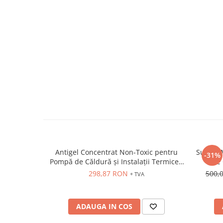
Antigel Concentrat Non-Toxic pentru
Suport 
-31%
Pompă de Căldură și Instalații Termice -
de 
TS100
298,87 RON
500,
+ TVA
ADAUGA IN COS