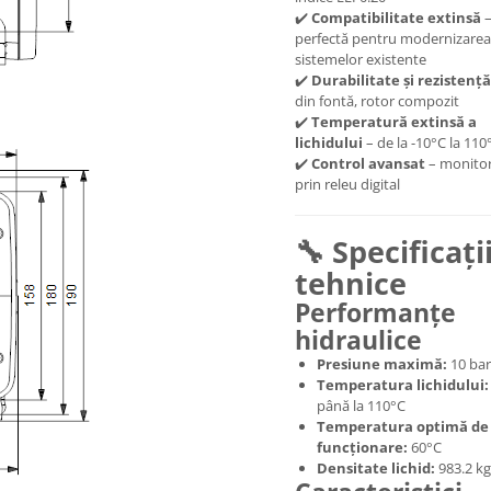
✔️
Compatibilitate extinsă
perfectă pentru modernizarea
sistemelor existente
✔️
Durabilitate și rezistență
din fontă, rotor compozit
✔️
Temperatură extinsă a
lichidului
– de la -10°C la 110
✔️
Control avansat
– monitor
prin releu digital
🔧 Specificați
tehnice
Performanțe
hidraulice
Presiune maximă:
10 bar
Temperatura lichidului:
până la 110°C
Temperatura optimă de
funcționare:
60°C
Densitate lichid:
983.2 k