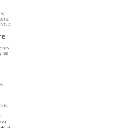
2 W
60 Hz
 0.74 A
m
re
2 inch
:
180
M,
OHS,
e
m de
abil și