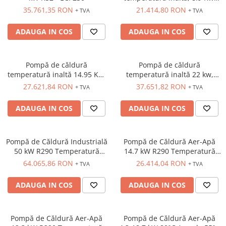
R290
35.761,35 RON
21.414,80 RON
+ TVA
+ TVA
ADAUGA IN COS
ADAUGA IN COS
Pompă de căldură
Pompă de căldură
temperatură inaltă 14.95 Kw,
temperatură inaltă 22 kw,
R290
R290
27.621,84 RON
37.651,82 RON
+ TVA
+ TVA
ADAUGA IN COS
ADAUGA IN COS
Pompă de Căldură Industrială
Pompă de Căldură Aer-Apă
50 kW R290 Temperatură
14.7 kW R290 Temperatură
Înaltă - ECPL500
Înaltă - ECP149
64.065,86 RON
26.414,04 RON
+ TVA
+ TVA
ADAUGA IN COS
ADAUGA IN COS
Pompă de Căldură Aer-Apă
Pompă de Căldură Aer-Apă