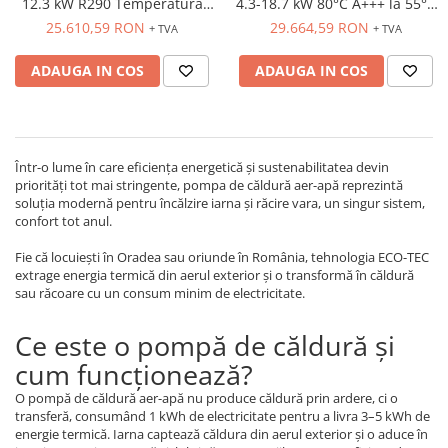
12.3 kW R290 Temperatură
4.3-18.7 kW 80°C A+++ la 55°C
Înaltă - ECP123
Funcționare -30°C - ECU149-
25.610,59 RON
29.664,59 RON
+ TVA
+ TVA
SBY
ADAUGA IN COS
ADAUGA IN COS
Într-o lume în care eficiența energetică și sustenabilitatea devin
priorități tot mai stringente, pompa de căldură aer-apă reprezintă
soluția modernă pentru încălzire iarna și răcire vara, un singur sistem,
confort tot anul.
Fie că locuiești în Oradea sau oriunde în România, tehnologia ECO-TEC
extrage energia termică din aerul exterior și o transformă în căldură
sau răcoare cu un consum minim de electricitate.
Ce este o pompă de căldură și
cum funcționează?
O pompă de căldură aer-apă nu produce căldură prin ardere, ci o
transferă, consumând 1 kWh de electricitate pentru a livra 3–5 kWh de
energie termică. Iarna captează căldura din aerul exterior și o aduce în