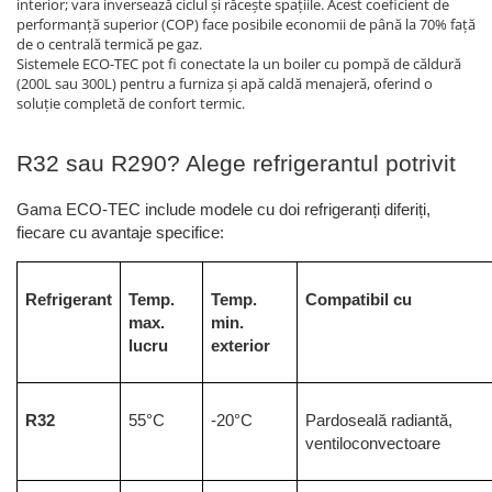
interior; vara inversează ciclul și răcește spațiile. Acest coeficient de
performanță superior (COP) face posibile economii de până la 70% față
de o centrală termică pe gaz.
Sistemele ECO-TEC pot fi conectate la un boiler cu pompă de căldură
(200L sau 300L) pentru a furniza și apă caldă menajeră, oferind o
soluție completă de confort termic.
R32 sau R290? Alege refrigerantul potrivit
Gama ECO-TEC include modele cu doi refrigeranți diferiți, 
fiecare cu avantaje specifice:
Refrigerant
Temp. 
Temp. 
Compatibil cu
max. 
min. 
lucru
exterior
R32
55°C
-20°C
Pardoseală radiantă, 
ventiloconvectoare