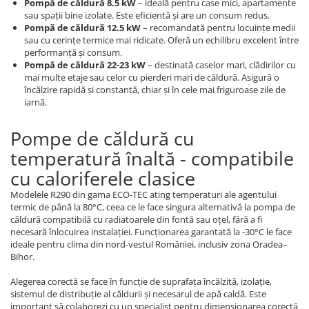
Pompă de căldură 8.5 kW
– ideală pentru case mici, apartamente
sau spații bine izolate. Este eficientă și are un consum redus.
Pompă de căldură 12.5 kW
– recomandată pentru locuințe medii
sau cu cerințe termice mai ridicate. Oferă un echilibru excelent între
performanță și consum.
Pompă de căldură 22-23 kW
– destinată caselor mari, clădirilor cu
mai multe etaje sau celor cu pierderi mari de căldură. Asigură o
încălzire rapidă și constantă, chiar și în cele mai friguroase zile de
iarnă.
Pompe de căldură cu
temperatură înaltă - compatibile
cu caloriferele clasice
Modelele R290 din gama ECO-TEC ating temperaturi ale agentului
termic de până la 80°C, ceea ce le face singura alternativă la pompa de
căldură compatibilă cu radiatoarele din fontă sau oțel, fără a fi
necesară înlocuirea instalației. Funcționarea garantată la -30°C le face
ideale pentru clima din nord-vestul României, inclusiv zona Oradea–
Bihor.
Alegerea corectă se face în funcție de suprafața încălzită, izolație,
sistemul de distribuție al căldurii și necesarul de apă caldă. Este
important să colaborezi cu un specialist pentru dimensionarea corectă