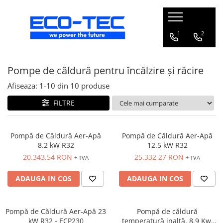
Pompe de căldură, boilere și accesorii
1
2
Toate
Pompe de căldură pentru încălzire și răcire
Pompe de căldură pentru încălzire
și răcire
Afiseaza:
1-
10
din
10
produse
Pompe de căldură piscină
FILTRE
Boilere pentru pompe de căldură
Pachete pompă de căldură R290 cu
boiler și vană 3 căi
Pompă de Căldură Aer-Apă
Pompă de Căldură Aer-Apă
8.2 kW R32
12.5 kW R32
Accesorii pompă de căldură
20.343,54 RON
25.332,27 RON
+ TVA
+ TVA
ADAUGA IN COS
ADAUGA IN COS
Pompă de Căldură Aer-Apă 23
Pompă de căldură
kW R32 - ECP230
temperatură inaltă, 8.9 Kw,