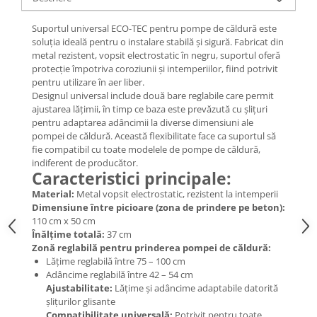
Suportul universal ECO-TEC pentru pompe de căldură este
soluția ideală pentru o instalare stabilă și sigură. Fabricat din
metal rezistent, vopsit electrostatic în negru, suportul oferă
protecție împotriva coroziunii și intemperiilor, fiind potrivit
pentru utilizare în aer liber.
Designul universal include două bare reglabile care permit
ajustarea lățimii, în timp ce baza este prevăzută cu șlițuri
pentru adaptarea adâncimii la diverse dimensiuni ale
pompei de căldură. Această flexibilitate face ca suportul să
fie compatibil cu toate modelele de pompe de căldură,
indiferent de producător.
Caracteristici principale:
Material:
Metal vopsit electrostatic, rezistent la intemperii
Dimensiune între picioare (zona de prindere pe beton):
110 cm x 50 cm
Înălțime totală:
37 cm
Zonă reglabilă pentru prinderea pompei de căldură:
Lățime reglabilă între 75 – 100 cm
Adâncime reglabilă între 42 – 54 cm
Ajustabilitate:
Lățime și adâncime adaptabile datorită
șlițurilor glisante
Compatibilitate universală:
Potrivit pentru toate