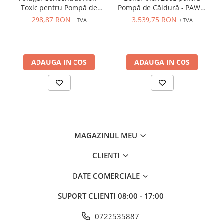
Toxic pentru Pompă de
Pompă de Căldură - PAWT-
Căldură și Instalații Termice
200
298,87 RON
3.539,75 RON
+ TVA
+ TVA
- TS100
ADAUGA IN COS
ADAUGA IN COS
MAGAZINUL MEU
CLIENTI
DATE COMERCIALE
SUPORT CLIENTI
08:00 - 17:00
0722535887