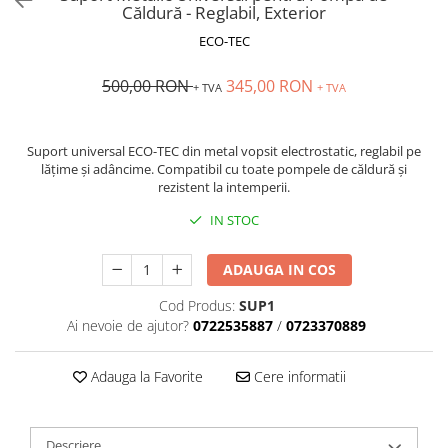
Căldură - Reglabil, Exterior
ECO-TEC
500,00 RON
345,00 RON
+ TVA
+ TVA
Suport universal ECO-TEC din metal vopsit electrostatic, reglabil pe
lățime și adâncime. Compatibil cu toate pompele de căldură și
rezistent la intemperii.
IN STOC
ADAUGA IN COS
Cod Produs:
SUP1
Ai nevoie de ajutor?
0722535887
/
0723370889
Adauga la Favorite
Cere informatii
Descriere