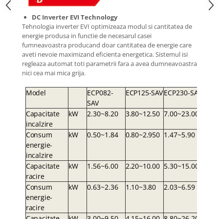
DC Inverter EVI Technology
Tehnologia inverter EVI optimizeaza modul si cantitatea de
energie produsa in functie de necesarul casei
fumneavoastra producand doar cantitatea de energie care
aveti nevoie maximizand eficienta energetica. Sistemul isi
regleaza automat toti parametrii fara a avea dumneavoastra
nici cea mai mica grija.
Mode
l
ECP082-
ECP125-S
A
V
ECP230-S
A
Y
S
A
V
Capacitate
k
W
2.30~8.20
3.80~12.5
0
7.00~23.00
incalzire
Consum
k
W
0.50~1.84
0.80~2.95
0
1.47~5.90
energie-
incalzire
Capacitate
k
W
1.56~6.00
2.20~10.0
0
5.30~15.00
racire
Consum
k
W
0.63~2.36
1.10~3.8
0
2.03~6.59
energie-
racire
Capacitate
k
W
3.00~9.50
4.15~16.0
0
8.80~26.20