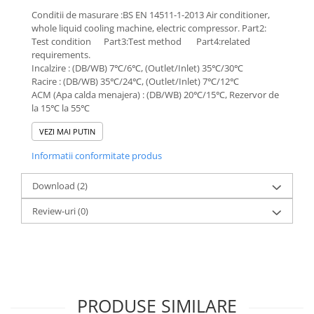
Conditii de masurare :BS EN 14511-1-2013 Air conditioner,
whole liquid cooling machine, electric compressor. Part2:
Test condition Part3:Test method Part4:related
requirements.
Incalzire : (DB/WB) 7℃/6℃, (Outlet/Inlet) 35℃/30℃
Racire : (DB/WB) 35℃/24℃, (Outlet/Inlet) 7℃/12℃
ACM (Apa calda menajera) : (DB/WB) 20℃/15℃, Rezervor de
la 15℃ la 55℃
VEZI MAI PUTIN
Informatii conformitate produs
Download (2)
Review-uri
(0)
PRODUSE SIMILARE