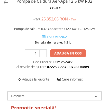
Pompă de Căldură Aer-Apă 12.5 kW R32
ECO-TEC
25.352,05 RON
+ TVA
+ TVA
Pompa de caldura R32, Capacitate : 12.5 Kw ECP125-SAV
LA COMANDA
Durata de livrare:
1-3 luni
ADAUGA IN COS
Cod Produs:
ECP125-SAV
Ai nevoie de ajutor?
0722535887
/
0723370889
Adauga la Favorite
Cere informatii
Descriere
Promoție specială!