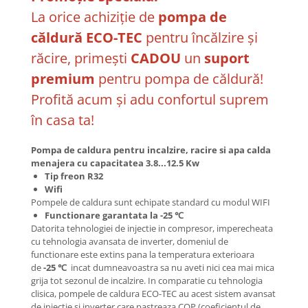
La orice achiziție de
pompa de
căldură ECO-TEC
pentru încălzire și
răcire, primești
CADOU
un
suport
premium
pentru pompa de căldură!
Profită acum și adu confortul suprem
în casa ta!
Pompa de caldura pentru incalzire, racire si apa calda
menajera cu capacitatea 3.8...12.5 Kw
Tip freon R32
Wifi
Pompele de caldura sunt echipate standard cu modul WIFI
Functionare garantata la -25 ℃
Datorita tehnologiei de injectie in compresor, imperecheata
cu tehnologia avansata de inverter, domeniul de
functionare este extins pana la temperatura exterioara
de
-25 ℃
incat dumneavoastra sa nu aveti nici cea mai mica
grija tot sezonul de incalzire. In comparatie cu tehnologia
clisica, pompele de caldura ECO-TEC au acest sistem avansat
de injectie si inverter care pastreaza COP (coeficientul de