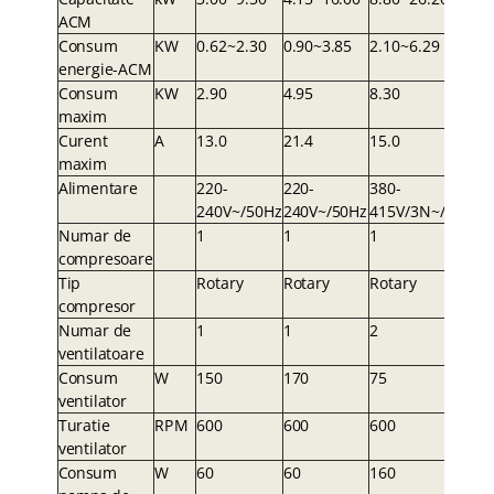
ACM
Consum
K
W
0.62~2.30
0.90~3.8
5
2.10~6.29
energie-ACM
Consum
K
W
2.90
4.9
5
8.30
maxim
Curent
A
13.0
21.
4
15.0
maxim
Alimentare
220-
220-
380-
240V~/50Hz
240V~/50H
z
415V/3N~/50Hz
Numar de
1
1
1
compresoare
Tip
Rotary
Rotar
y
Rotary
compresor
Numar de
1
1
2
ventilatoare
Consum
W
150
17
0
75
ventilator
Turatie
RP
M
600
60
0
600
ventilator
Consum
W
60
6
0
160