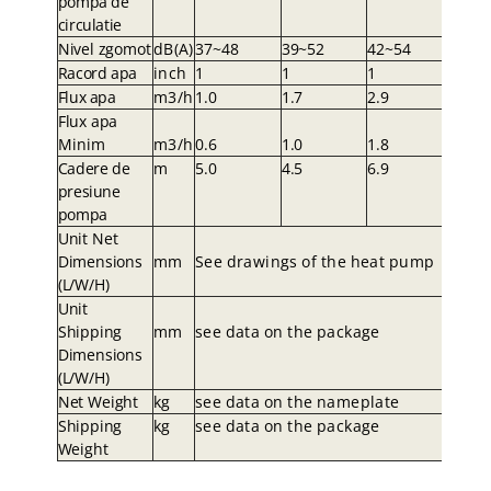
pompa de
circulatie
Nivel zgomot
dB(A
)
37~48
39~5
2
42~54
Racord apa
inc
h
1
1
1
Flux apa
m3/
h
1.0
1.
7
2.9
Flux apa
Minim
m3/
h
0.6
1.
0
1.8
Cadere de
m
5.0
4.
5
6.9
presiune
pompa
Uni
t
Ne
t
Dimension
s
m
m
Se
e
drawing
s
o
f
th
e
hea
t
pum
p
(L/W/H
)
Uni
t
Shippin
g
m
m
se
e
dat
a
o
n
th
e
packag
e
Dimension
s
(L/W/H
)
Ne
t
W
eigh
t
k
g
se
e
dat
a
o
n
th
e
nameplat
e
Shippin
g
k
g
se
e
dat
a
o
n
th
e
packag
e
W
eigh
t