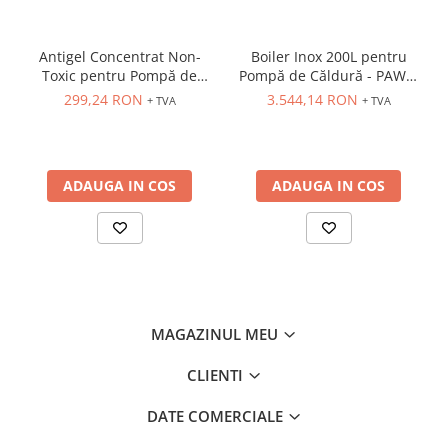
Antigel Concentrat Non-
Boiler Inox 200L pentru
Toxic pentru Pompă de
Pompă de Căldură - PAWT-
Căldură și Instalații Termice
200
299,24 RON
3.544,14 RON
+ TVA
+ TVA
- TS100
ADAUGA IN COS
ADAUGA IN COS
MAGAZINUL MEU
CLIENTI
DATE COMERCIALE