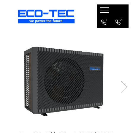
Pompe de căldură, boilere și accesorii
1
2
Toate
Pompe de căldură pentru încălzire
și răcire
Pompe de căldură piscină
Boilere pentru pompe de căldură
Pachete pompă de căldură R290 cu
boiler și vană 3 căi
Accesorii pompă de căldură