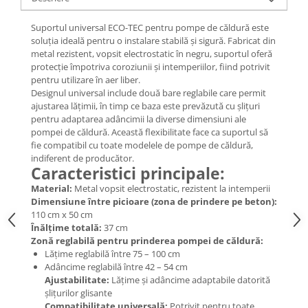
Suportul universal ECO-TEC pentru pompe de căldură este
soluția ideală pentru o instalare stabilă și sigură. Fabricat din
metal rezistent, vopsit electrostatic în negru, suportul oferă
protecție împotriva coroziunii și intemperiilor, fiind potrivit
pentru utilizare în aer liber.
Designul universal include două bare reglabile care permit
ajustarea lățimii, în timp ce baza este prevăzută cu șlițuri
pentru adaptarea adâncimii la diverse dimensiuni ale
pompei de căldură. Această flexibilitate face ca suportul să
fie compatibil cu toate modelele de pompe de căldură,
indiferent de producător.
Caracteristici principale:
Material:
Metal vopsit electrostatic, rezistent la intemperii
Dimensiune între picioare (zona de prindere pe beton):
110 cm x 50 cm
Înălțime totală:
37 cm
Zonă reglabilă pentru prinderea pompei de căldură:
Lățime reglabilă între 75 – 100 cm
Adâncime reglabilă între 42 – 54 cm
Ajustabilitate:
Lățime și adâncime adaptabile datorită
șlițurilor glisante
Compatibilitate universală:
Potrivit pentru toate