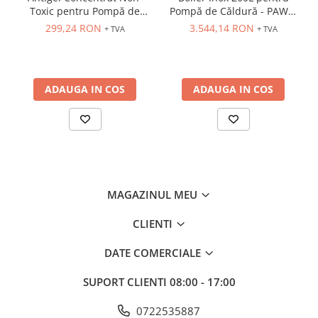
Toxic pentru Pompă de
Pompă de Căldură - PAWT-
Căldură și Instalații Termice
200
299,24 RON
3.544,14 RON
+ TVA
+ TVA
- TS100
ADAUGA IN COS
ADAUGA IN COS
MAGAZINUL MEU
CLIENTI
DATE COMERCIALE
SUPORT CLIENTI
08:00 - 17:00
0722535887