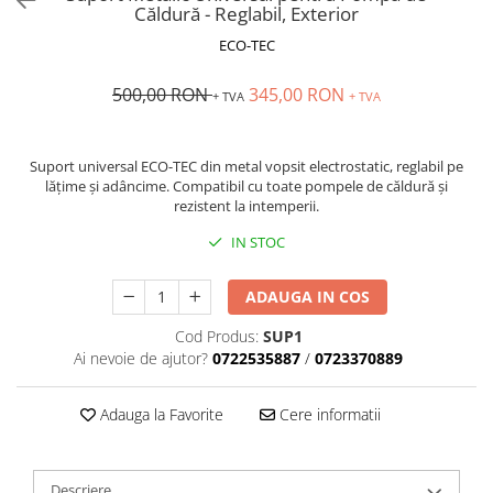
Căldură - Reglabil, Exterior
ECO-TEC
500,00 RON
345,00 RON
+ TVA
+ TVA
Suport universal ECO-TEC din metal vopsit electrostatic, reglabil pe
lățime și adâncime. Compatibil cu toate pompele de căldură și
rezistent la intemperii.
IN STOC
ADAUGA IN COS
Cod Produs:
SUP1
Ai nevoie de ajutor?
0722535887
/
0723370889
Adauga la Favorite
Cere informatii
Descriere