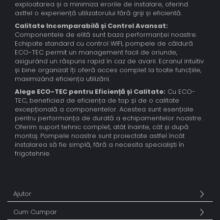
exploatarea și a minimiza erorile de instalare, oferind
astfel o experiență utilizatorului fără griji și eficientă.
Calitate Incomparabilă și Control Avansat:
Componentele de elită sunt baza performanței noastre.
Echipate standard cu control WIFI, pompele de căldură
ECO-TEC permit un management facil de oriunde,
asigurând un răspuns rapid în caz de avarii. Ecranul intuitiv
și bine organizat îți oferă acces complet la toate funcțiile,
maximizând eficiența utilizării.
Alege ECO-TEC pentru Eficiență și Calitate:
Cu ECO-
TEC, beneficiezi de eficiența de top și de o calitate
excepțională a componentelor. Acestea sunt esențiale
pentru performanța de durată a echipamentelor noastre.
Oferim suport tehnic complet, atât înainte, cât și după
montaj. Pompele noastre sunt proiectate astfel încât
instalarea să fie simplă, fără a necesita specialiști în
frigotehnie.
Ajutor
Cum Cumpar