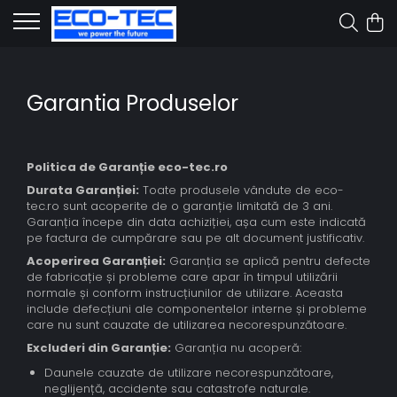
Garantia Produselor
Politica de Garanție eco-tec.ro
Durata Garanției:
Toate produsele vândute de eco-
tec.ro sunt acoperite de o garanție limitată de 3 ani.
Garanția începe din data achiziției, așa cum este indicată
pe factura de cumpărare sau pe alt document justificativ.
Acoperirea Garanției:
Garanția se aplică pentru defecte
de fabricație și probleme care apar în timpul utilizării
normale și conform instrucțiunilor de utilizare. Aceasta
include defecțiuni ale componentelor interne și probleme
care nu sunt cauzate de utilizarea necorespunzătoare.
Excluderi din Garanție:
Garanția nu acoperă:
Daunele cauzate de utilizare necorespunzătoare,
neglijență, accidente sau catastrofe naturale.