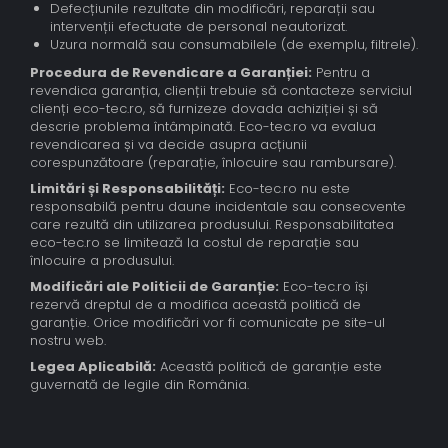
Defecțiunile rezultate din modificări, reparații sau
intervenții efectuate de personal neautorizat.
Uzura normală sau consumabilele (de exemplu, filtrele).
Procedura de Revendicare a Garanției:
Pentru a
revendica garanția, clienții trebuie să contacteze serviciul
clienți eco-tec.ro, să furnizeze dovada achiziției și să
descrie problema întâmpinată. Eco-tec.ro va evalua
revendicarea și va decide asupra acțiunii
corespunzătoare (reparație, înlocuire sau rambursare).
Limitări și Responsabilități:
Eco-tec.ro nu este
responsabilă pentru daune incidentale sau consecvente
care rezultă din utilizarea produsului. Responsabilitatea
eco-tec.ro se limitează la costul de reparație sau
înlocuire a produsului.
Modificări ale Politicii de Garanție:
Eco-tec.ro își
rezervă dreptul de a modifica această politică de
garanție. Orice modificări vor fi comunicate pe site-ul
nostru web.
Legea Aplicabilă:
Această politică de garanție este
guvernată de legile din România.