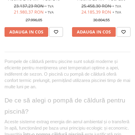
23.137,23 RON
25.458,30 RON
+ TVA
+ TVA
21.980,37 RON
24.185,39 RON
+ TVA
+ TVA
27.996,05
30.804,55
ADAUGA IN COS
ADAUGA IN COS
Pompele de căldură pentru piscine sunt soluții moderne și 
eficiente pentru menținerea unei temperaturi optime a apei, 
indiferent de sezon. O piscină cu pompă de căldură oferă 
confort termic prelungit, permițând utilizarea piscinei timp de mai 
multe luni pe an. 
De ce să alegi o pompă de căldură pentru 
piscină?
Aceste sisteme extrag energia din aerul ambiental și o transferă 
în apă, funcționând pe baza unui principiu ecologic și economic. 
Investiția 
într-o pompa căldură piscină
 este justificată prin 