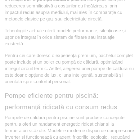
reducerea semnificativă a costurilor cu încălzirea și prin 
impactul redus asupra mediului, mai ales în comparație cu 
metodele clasice pe gaz sau electricitate directă.
Tehnologiile actuale oferă modele performante, silențioase și 
ușor de integrat în orice sistem de filtrare sau instalație 
existentă. 
Pentru cei care doresc o experiență premium, pachetul complet 
poate include și un boiler cu pompă de căldură, optimizând 
întregul circuit termic. Astfel, alegerea unei pompe de căldură nu 
este doar o opțiune de lux, ci una inteligentă, sustenabilă și 
orientată spre confortul personal.
Pompe eficiente pentru piscină: 
performanță ridicată cu consum redus
Pompele de căldură pentru piscine sunt produse concepute 
pentru a oferi un randament energetic ridicat chiar și la 
temperaturi scăzute. Modelele moderne dispun de compresoare 
Inverter și funcționează cu agenți frigorifici ecologici, reducând 