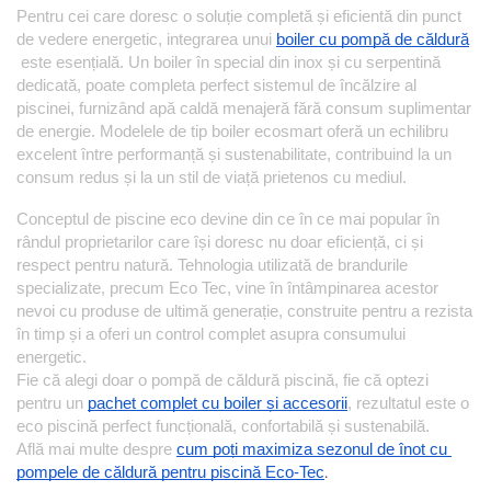
Pentru cei care doresc o soluție completă și eficientă din punct 
de vedere energetic, integrarea unui
boiler cu pompă de căldură
este esențială. Un boiler în special din inox și cu serpentină 
dedicată, poate completa perfect sistemul de încălzire al 
piscinei, furnizând apă caldă menajeră fără consum suplimentar 
de energie. Modelele de tip boiler ecosmart oferă un echilibru 
excelent între performanță și sustenabilitate, contribuind la un 
consum redus și la un stil de viață prietenos cu mediul.
Conceptul de piscine eco devine din ce în ce mai popular în 
rândul proprietarilor care își doresc nu doar eficiență, ci și 
respect pentru natură. Tehnologia utilizată de brandurile 
specializate, precum Eco Tec, vine în întâmpinarea acestor 
nevoi cu produse de ultimă generație, construite pentru a rezista 
în timp și a oferi un control complet asupra consumului 
energetic.
Fie că alegi doar o pompă de căldură piscină, fie că optezi 
pentru un
pachet complet cu boiler și accesorii
, rezultatul este o 
eco piscină perfect funcțională, confortabilă și sustenabilă.
Află mai multe despre
cum poți maximiza sezonul de înot cu 
.
pompele de căldură pentru piscină Eco-Tec