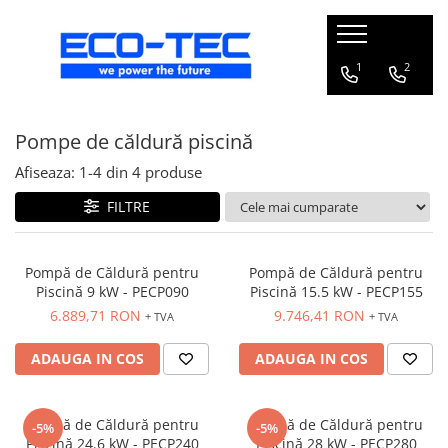
Pompe de căldură, boilere și accesorii
1
2
Toate
Pompe de căldură piscină
Pompe de căldură pentru încălzire
și răcire
Afiseaza:
1-
4
din
4
produse
Pompe de căldură piscină
FILTRE
Boilere pentru pompe de căldură
Pachete pompă de căldură R290 cu
boiler și vană 3 căi
Pompă de Căldură pentru
Pompă de Căldură pentru
Piscină 9 kW - PECP090
Piscină 15.5 kW - PECP155
Accesorii pompă de căldură
6.889,71 RON
9.746,41 RON
+ TVA
+ TVA
ADAUGA IN COS
ADAUGA IN COS
Pompă de Căldură pentru
Pompă de Căldură pentru
-5%
-5%
Piscină 24.6 kW - PECP240
Piscină 28 kW - PECP280