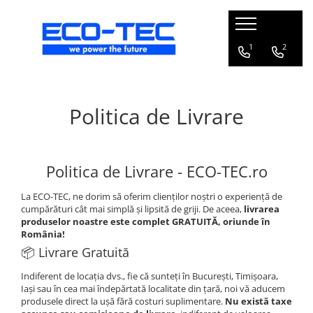
Pompe de căldură, boilere și accesorii
1
2
Toate
Pompe de căldură pentru încălzire
Politica de Livrare
și răcire
Pompe de căldură piscină
Boilere pentru pompe de căldură
Politica de Livrare - ECO-TEC.ro
Pachete pompă de căldură R290 cu
boiler și vană 3 căi
La ECO-TEC, ne dorim să oferim clienților noștri o experiență de
cumpărături cât mai simplă și lipsită de griji. De aceea,
livrarea
Accesorii pompă de căldură
produselor noastre este complet GRATUITĂ, oriunde în
România!
📦 Livrare Gratuită
Indiferent de locația dvs., fie că sunteți în București, Timișoara,
Iași sau în cea mai îndepărtată localitate din țară, noi vă aducem
produsele direct la ușă fără costuri suplimentare.
Nu există taxe