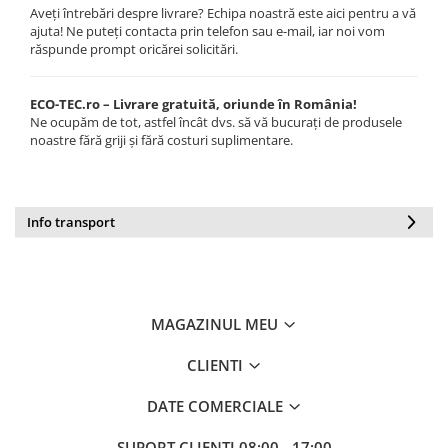
Aveți întrebări despre livrare? Echipa noastră este aici pentru a vă
ajuta! Ne puteți contacta prin telefon sau e-mail, iar noi vom
răspunde prompt oricărei solicitări.
ECO-TEC.ro – Livrare gratuită, oriunde în România!
Ne ocupăm de tot, astfel încât dvs. să vă bucurați de produsele
noastre fără griji și fără costuri suplimentare.
Info transport
MAGAZINUL MEU
CLIENTI
DATE COMERCIALE
SUPORT CLIENTI
08:00 - 17:00