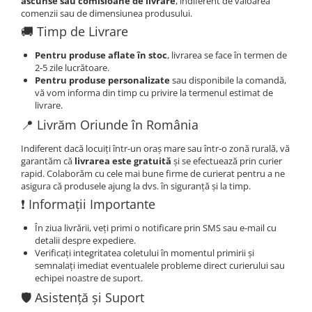
ascunse sau comisioane de livrare
, indiferent de valoarea
comenzii sau de dimensiunea produsului.
🚚 Timp de Livrare
Pentru produse aflate în stoc
, livrarea se face în termen de
2-5 zile lucrătoare.
Pentru produse personalizate
sau disponibile la comandă,
vă vom informa din timp cu privire la termenul estimat de
livrare.
📍 Livrăm Oriunde în România
Indiferent dacă locuiți într-un oraș mare sau într-o zonă rurală, vă
garantăm că
livrarea este gratuită
și se efectuează prin curier
rapid. Colaborăm cu cele mai bune firme de curierat pentru a ne
asigura că produsele ajung la dvs. în siguranță și la timp.
❗️ Informații Importante
În ziua livrării, veți primi o notificare prin SMS sau e-mail cu
detalii despre expediere.
Verificați integritatea coletului în momentul primirii și
semnalați imediat eventualele probleme direct curierului sau
echipei noastre de suport.
🛡️ Asistență și Suport