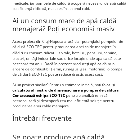
medicale, iar pompele de căldură acoperă necesarul de apă caldă
cu eficiență ridicată, mai ales în sezonul cald.
Ai un consum mare de apă caldă
menajeră? Poți economisi masiv
Acest proiect din Cluj-Napoca arată clar potențialul pompelor de
căldură ECO-TEC pentru producerea apei calde menajere în
clădiri cu consum ridicat
–
spitale, hoteluri, pensiuni, cămine,
blocuri, unități industriale sau orice locație unde apa caldă este
necesară tot anul. Dacă în prezent produceți apă caldă prin
ardere de combustibil (lemn, rumeguș, gaz, motorină), o pompă
de căldură ECO-TEC poate reduce drastic acest cost.
Ai un proiect similar? Pentru o estimare inițială, poți folosi și
calculatorul nostru de dimensionare a pompei de căldură
.
Contactează echipa ECO-TEC
pentru o analiză tehnică
personalizată și descoperă cea mai eficientă soluție pentru
producerea apei calde menajere.
Întrebări frecvente
Se poate produce apă caldă