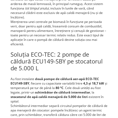
arderea de masă lemnoasă, în principal rumeguș. Acest sistem
funcționa
tot timpul anului
, inclusiv în lunile de vară, când
necesarul clădirii este exclusiv de apă caldă menajeră (nu și de
încălzire).
Menținerea unei centrale pe biomasă în funcțiune pe perioada
verii, doar pentru apă caldă, înseamnă consum de combustibil,
manoperă pentru alimentare, întreținere și cenușă de gestionat –
toate pentru un necesar termic relativ redus. Este exact tipul de
aplicație în care o pompă de căldură devine soluția cea mai
eficientă.
Soluția ECO-TEC: 2 pompe de
căldură ECU149-SBY pe stocatorul
de 5.000 L
Au fost instalate
două pompe de căldură aer-apă ECO-TEC
ECU149-SBY
, fiecare cu capacitate variabilă între
4,3 și 18,7 kW
și
temperatură pe tur de până la
80 °C
. Cele două unități au fost
legate, printr-un
schimbător de căldură intermediar
, la
stocatorul de apă caldă menajeră de 5.000 de litri
existent în
spital.
Schimbătorul intermediar separă circuitul pompelor de căldură de
apa menajeră din stocator: pompele încălzesc un agent termic
care, prin schimbător, transferă căldura către cei 5.000 de litri de