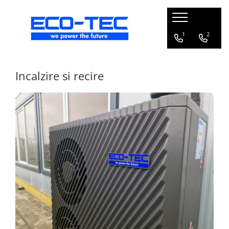
Pompe de căldură, boilere și accesorii
1
2
Toate
Pompe de căldură pentru încălzire
Incalzire si recire
și răcire
Pompe de căldură piscină
Boilere pentru pompe de căldură
Pachete pompă de căldură R290 cu
boiler și vană 3 căi
Accesorii pompă de căldură