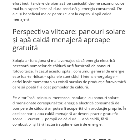
efort inutil (ardere de biomasă pe caniculă) devine sezonul cu cel
mai bun raport între căldura produsă și energia consumată. De
aici și beneficiul major pentru client la capitolul apă caldă
menajeră.
Perspectiva viitoare: panouri solare
și apă caldă menajeră aproape
gratuită
Soluția ar funcționa și mai avantajos dacă energia electrică
necesară pompelor de căldură ar fi furnizată de panouri
fotovoltaice. În cazul acestui spital, consumul general de energie
este foarte ridicat – spitalele sunt clădiri intens energofage –
astfel încât momentan nu există surplus de producție fotovoltaică
care să poată fi alocat pompelor de căldură.
Pe viitor însă, prin suplimentarea instalației cu panouri solare
dimensionate corespunzător, energia electrică consumată de
pompele de căldură ar putea fi acoperită din producție proprie. În
acel scenariu, apa caldă menajeră ar deveni practic gratuită:
soare → curent → pompă de căldură → apă caldă, fără
combustibil și fără factură suplimentară de energie.