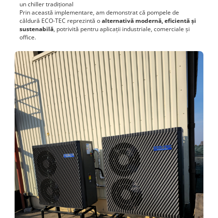
un chiller tradițional
Prin această implementare, am demonstrat că pompele de
căldură ECO-TEC reprezintă o
alternativă modernă, eficientă și
sustenabilă
, potrivită pentru aplicații industriale, comerciale și
office.