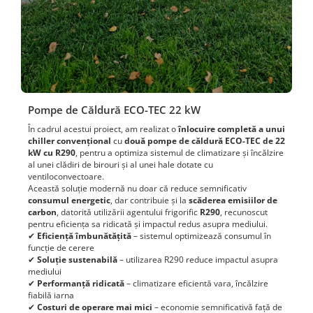
Pompe de Căldură ECO-TEC 22 kW
În cadrul acestui proiect, am realizat o
înlocuire completă a unui
chiller convențional
cu
două pompe de căldură ECO-TEC de 22
kW cu R290
, pentru a optimiza sistemul de climatizare și încălzire
al unei clădiri de birouri și al unei hale dotate cu
ventiloconvectoare.
Această soluție modernă nu doar că reduce semnificativ
consumul energetic
, dar contribuie și la
scăderea emisiilor de
carbon
, datorită utilizării agentului frigorific
R290
, recunoscut
pentru eficiența sa ridicată și impactul redus asupra mediului.
✔
Eficiență îmbunătățită
– sistemul optimizează consumul în
funcție de cerere
✔
Soluție sustenabilă
– utilizarea R290 reduce impactul asupra
mediului
✔
Performanță ridicată
– climatizare eficientă vara, încălzire
fiabilă iarna
✔
Costuri de operare mai mici
– economie semnificativă față de