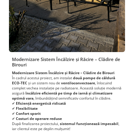
Modernizare Sistem Încălzire și Răcire – Clădire de
Birouri
Modernizare Sistem Încălzire și Răcire – Clădire de Birouri
În cadrul acestui proiect, am instalat
două pompe de căldură
ECO-TEC
și un sistem nou de
ventiloconvectoare
, înlocuind
complet vechea instalație pe radiatoare. Această soluție modernă
asigură
încălzire eficientă pe timp de iarnă și climatizare
optimă vara
, îmbunătățind semnificativ confortul în clădire.
✔
Eficiență energetică ridicată
✔
Flexibilitate
✔
Confort sporit
✔
Costuri de operare reduse
După finalizarea proiectului,
sistemul funcționează impecabil
,
iar clientul este pe deplin mulțumit!