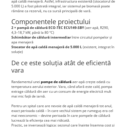
apă caldă menajeră. Astfel, infrastructura existentă (stocatorul de
5.000 L) a fost păstrată integral, iar sistemul pe biomasă poate
rămâne ca rezervă, nu ca sursă principală de vară.
Componentele proiectului
2 × pompă de căldură ECO-TEC ECU149-SBY
(aer-apă, R290,
4,3–18,7 kW, până la 80 °C)
Schimbător de căldură intermediar
între circuitul pompelor și
apa menajeră
Stocator de apă caldă menajeră de 5.000 L
(existent, integrat în
soluție)
De ce este soluția atât de eficientă
vara
Randamentul unei
pompe de căldură
aer-apă crește odată cu
temperatura aerului exterior. Vara, când afară este cald, pompa
extrage căldură din aer cu un consum de energie electrică mult
mai mic față de iarnă.
Pentru un spital care are nevoie de apă caldă menajeră tot anul,
exact perioada caldă – în care vechiul sistem pe rumeguș era cel
mai neeconomic – devine perioada în care pompele de căldură
lucrează la eficiența cea mai ridicată.
Practic, se inversează logica: sezonul care înainte însemna cost și