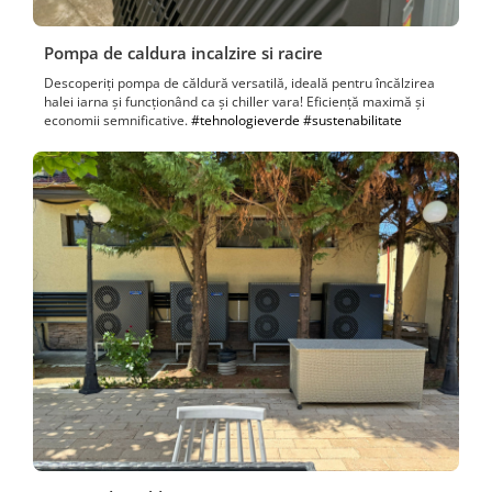
Pompa de caldura incalzire si racire
Descoperiți pompa de căldură versatilă, ideală pentru încălzirea
halei iarna și funcționând ca și chiller vara! Eficiență maximă și
economii semnificative.
#tehnologieverde
#sustenabilitate