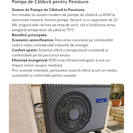
Pompa de Căldură pentru Pensiune
Sistem de Pompe de Căldură la Pensiune
Am instalat un sistem modern de pompe de căldură cu R290 la
pensiunea noastră. Aceste pompe, fiecare cu o capacitate de 22
kW, asigură atât răcirea pe timp de vară, cât și încălzirea iarna,
atingând temperaturi de până la 75°C.
Beneficii principale:
Economii semnificative:
Înlocuirea cazanului pe combustibil
solid a redus considerabil costurile de energie.
Confort sporit:
Sistemul oferă o temperatură constantă și
confortabilă pe tot parcursul anului.
Eficiență energetică:
R290 este eficient energetic și are un
impact minim asupra mediului.
Prin această investiție, pensiunea noastră oferă acum un mediu
sustenabil și confortabil pentru oaspeți.