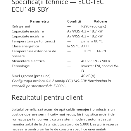
Specificații tehnice — ECO-TEC
ECU149-SBY
Parametru
Condiții
Valoare
Refrigerant
—
R290 (ecologic)
Capacitate încălzire
A7/W35
4,3 – 18,7 kW
Capacitate încălzire
A7/W55
4,3 – 18,2 kW
Temperatură pe tur (max.)
—
până la 80 °C
Clasă energetică
la 55 °C
A+++
Temperatură exterioară de
—
−30 °C … +43 °C
operare
Alimentare electrică
—
400V / 3N~ / 50Hz
Tehnologie
—
Inverter EVI, control Wi-
Fi
Nivel zgomot (presiune)
—
40 dB(A)
Configurația proiectului: 2 unități ECU149-SBY funcționând în
cascadă pe stocatorul de 5.000 L.
Rezultatul pentru client
Spitalul beneficiază acum de apă caldă menajeră produsă la un
cost de operare semnificativ mai redus, fără logistica arderii de
rumeguș pe timpul verii, cu un sistem modern, automatizat și
monitorizabil de la distanță. Stocatorul de 5.000 L asigură rezerva
necesară pentru vârfurile de consum specifice unei unități