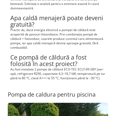
biomasă. Solicitați o analiză pentru o estimare exactă în cazul
dumneavoastră.
Apa caldă menajeră poate deveni
gratuită?
Practic da, dacă energia electrică a pompei de căldură este
acoperită de panouri fotovoltaice. Prin combinația pompă de
căldură + fotovoltaic, soarele produce curentul care alimentează
pompa, iar apa caldă menajeră devine aproape gratuită, fără
combustibil.
Ce pompă de căldură a fost
folosită în acest proiect?
Au fost instalate 2 pompe de căldură ECO-TEC ECU149-SBY (aer-
apă, refrigerant R290, capacitate 4,3–18,7 kW, temperatură pe tur
până la 80 °C, clasă A+++ la 55 °C, funcționare până la −30 °C).
Pompa de caldura pentru piscina