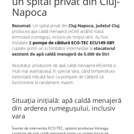
un spital privat din Cluj-
Napoca
Rezumat:
Un spital privat din
Cluj-Napoca, județul Cluj
,
producea apa caldă menajeră (ACM) arzând masă
lemnoasă (rumeguș), inclusiv pe timpul verii. Au fost
instalate
2
pompe de căldură ECO-TEC ECU149-SBY
,
cuplate printr-un schimbător intermediar la
stocatorul
existent de apă caldă menajeră de 5.000 de litri
.
Rezultatul: producere de apă caldă menajeră eficientă și
mult mai avantajoasă, în special vara, când temperatura
exterioară ridicată face ca pompele de căldură să
funcționeze la randament maxim.
Situația inițială: apă caldă menajeră
din arderea rumegușului, inclusiv
vara
Înainte de intervenția ECO-TEC, spitalul producea întreaga
cantitate de apă caldă menajeră printr-un sistem bazat pe