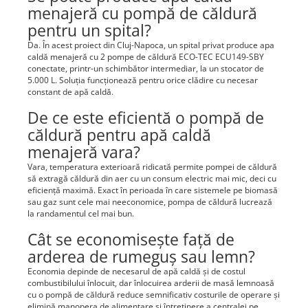
menajeră cu pompă de căldură
pentru un spital?
Da. În acest proiect din Cluj-Napoca, un spital privat produce apa
caldă menajeră cu 2 pompe de căldură ECO-TEC ECU149-SBY
conectate, printr-un schimbător intermediar, la un stocator de
5.000 L. Soluția funcționează pentru orice clădire cu necesar
constant de apă caldă.
De ce este eficientă o pompă de
căldură pentru apă caldă
menajeră vara?
Vara, temperatura exterioară ridicată permite pompei de căldură
să extragă căldură din aer cu un consum electric mai mic, deci cu
eficiență maximă. Exact în perioada în care sistemele pe biomasă
sau gaz sunt cele mai neeconomice, pompa de căldură lucrează
la randamentul cel mai bun.
Cât se economisește față de
arderea de rumeguș sau lemn?
Economia depinde de necesarul de apă caldă și de costul
combustibilului înlocuit, dar înlocuirea arderii de masă lemnoasă
cu o pompă de căldură reduce semnificativ costurile de operare și
elimină manopera de alimentare și întreținere a centralei pe