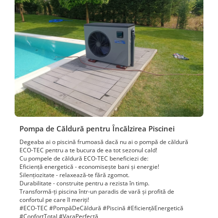
Pompa de Căldură pentru Încălzirea Piscinei
Degeaba ai o piscină frumoasă dacă nu ai o pompă de căldură
ECO-TEC pentru a te bucura de ea tot sezonul cald!
Cu pompele de căldură ECO-TEC beneficiezi de:
Eficiență energetică - economisește bani și energie!
Silențiozitate - relaxează-te fără zgomot.
Durabilitate - construite pentru a rezista în timp.
Transformă-ți piscina într-un paradis de vară și profită de
confortul pe care îl meriți!
#ECO-TEC #PompăDeCăldură #Piscină #EficiențăEnergetică
#ConfortTotal #VaraPerfectă