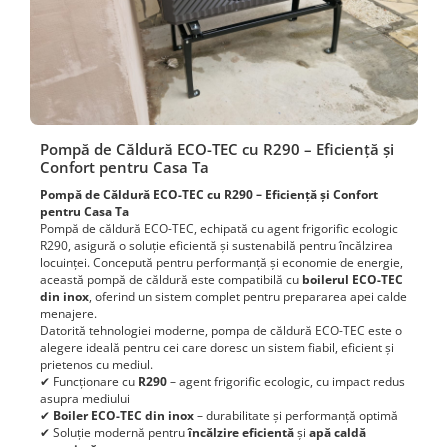
Pompă de Căldură ECO-TEC cu R290 – Eficiență și
Confort pentru Casa Ta
Pompă de Căldură ECO-TEC cu R290 – Eficiență și Confort
pentru Casa Ta
Pompă de căldură ECO-TEC, echipată cu agent frigorific ecologic
R290, asigură o soluție eficientă și sustenabilă pentru încălzirea
locuinței. Concepută pentru performanță și economie de energie,
această pompă de căldură este compatibilă cu
boilerul ECO-TEC
din inox
, oferind un sistem complet pentru prepararea apei calde
menajere.
Datorită tehnologiei moderne, pompa de căldură ECO-TEC este o
alegere ideală pentru cei care doresc un sistem fiabil, eficient și
prietenos cu mediul.
✔ Funcționare cu
R290
– agent frigorific ecologic, cu impact redus
asupra mediului
✔
Boiler ECO-TEC din inox
– durabilitate și performanță optimă
✔ Soluție modernă pentru
încălzire eficientă
și
apă caldă