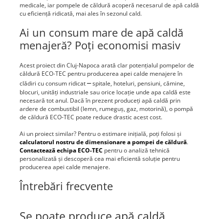
medicale, iar pompele de căldură acoperă necesarul de apă caldă
cu eficiență ridicată, mai ales în sezonul cald.
Ai un consum mare de apă caldă
menajeră? Poți economisi masiv
Acest proiect din Cluj-Napoca arată clar potențialul pompelor de
căldură ECO-TEC pentru producerea apei calde menajere în
clădiri cu consum ridicat
–
spitale, hoteluri, pensiuni, cămine,
blocuri, unități industriale sau orice locație unde apa caldă este
necesară tot anul. Dacă în prezent produceți apă caldă prin
ardere de combustibil (lemn, rumeguș, gaz, motorină), o pompă
de căldură ECO-TEC poate reduce drastic acest cost.
Ai un proiect similar? Pentru o estimare inițială, poți folosi și
calculatorul nostru de dimensionare a pompei de căldură
.
Contactează echipa ECO-TEC
pentru o analiză tehnică
personalizată și descoperă cea mai eficientă soluție pentru
producerea apei calde menajere.
Întrebări frecvente
Se poate produce apă caldă