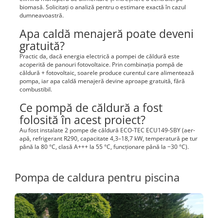
biomasă. Solicitați o analiză pentru o estimare exactă în cazul
dumneavoastră.
Apa caldă menajeră poate deveni
gratuită?
Practic da, dacă energia electrică a pompei de căldură este
acoperită de panouri fotovoltaice. Prin combinația pompă de
căldură + fotovoltaic, soarele produce curentul care alimentează
pompa, iar apa caldă menajeră devine aproape gratuită, fără
combustibil.
Ce pompă de căldură a fost
folosită în acest proiect?
Au fost instalate 2 pompe de căldură ECO-TEC ECU149-SBY (aer-
apă, refrigerant R290, capacitate 4,3–18,7 kW, temperatură pe tur
până la 80 °C, clasă A+++ la 55 °C, funcționare până la −30 °C).
Pompa de caldura pentru piscina