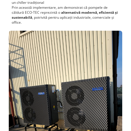
un chiller tradițional
Prin această implementare, am demonstrat că pompele de
căldură ECO-TEC reprezintă o
alternativă modernă, eficientă și
sustenabilă
, potrivită pentru aplicații industriale, comerciale și
office.