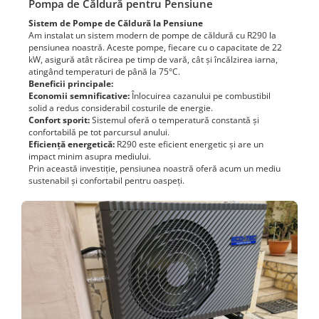
Pompa de Căldură pentru Pensiune
Sistem de Pompe de Căldură la Pensiune
Am instalat un sistem modern de pompe de căldură cu R290 la
pensiunea noastră. Aceste pompe, fiecare cu o capacitate de 22
kW, asigură atât răcirea pe timp de vară, cât și încălzirea iarna,
atingând temperaturi de până la 75°C.
Beneficii principale:
Economii semnificative:
Înlocuirea cazanului pe combustibil
solid a redus considerabil costurile de energie.
Confort sporit:
Sistemul oferă o temperatură constantă și
confortabilă pe tot parcursul anului.
Eficiență energetică:
R290 este eficient energetic și are un
impact minim asupra mediului.
Prin această investiție, pensiunea noastră oferă acum un mediu
sustenabil și confortabil pentru oaspeți.