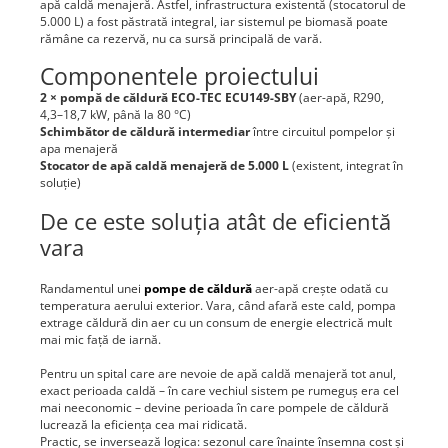
apă caldă menajeră. Astfel, infrastructura existentă (stocatorul de
5.000 L) a fost păstrată integral, iar sistemul pe biomasă poate
rămâne ca rezervă, nu ca sursă principală de vară.
Componentele proiectului
2 × pompă de căldură ECO-TEC ECU149-SBY
(aer-apă, R290,
4,3–18,7 kW, până la 80 °C)
Schimbător de căldură intermediar
între circuitul pompelor și
apa menajeră
Stocator de apă caldă menajeră de 5.000 L
(existent, integrat în
soluție)
De ce este soluția atât de eficientă
vara
Randamentul unei
pompe de căldură
aer-apă crește odată cu
temperatura aerului exterior. Vara, când afară este cald, pompa
extrage căldură din aer cu un consum de energie electrică mult
mai mic față de iarnă.
Pentru un spital care are nevoie de apă caldă menajeră tot anul,
exact perioada caldă – în care vechiul sistem pe rumeguș era cel
mai neeconomic – devine perioada în care pompele de căldură
lucrează la eficiența cea mai ridicată.
Practic, se inversează logica: sezonul care înainte însemna cost și