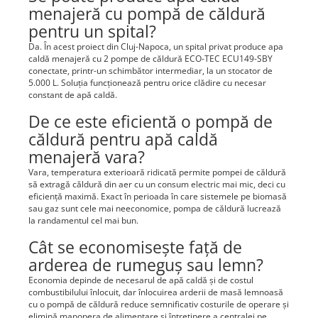
menajeră cu pompă de căldură
pentru un spital?
Da. În acest proiect din Cluj-Napoca, un spital privat produce apa
caldă menajeră cu 2 pompe de căldură ECO-TEC ECU149-SBY
conectate, printr-un schimbător intermediar, la un stocator de
5.000 L. Soluția funcționează pentru orice clădire cu necesar
constant de apă caldă.
De ce este eficientă o pompă de
căldură pentru apă caldă
menajeră vara?
Vara, temperatura exterioară ridicată permite pompei de căldură
să extragă căldură din aer cu un consum electric mai mic, deci cu
eficiență maximă. Exact în perioada în care sistemele pe biomasă
sau gaz sunt cele mai neeconomice, pompa de căldură lucrează
la randamentul cel mai bun.
Cât se economisește față de
arderea de rumeguș sau lemn?
Economia depinde de necesarul de apă caldă și de costul
combustibilului înlocuit, dar înlocuirea arderii de masă lemnoasă
cu o pompă de căldură reduce semnificativ costurile de operare și
elimină manopera de alimentare și întreținere a centralei pe