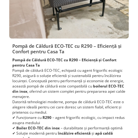
Pompă de Căldură ECO-TEC cu R290 – Eficiență și
Confort pentru Casa Ta
Pompă de Căldură ECO-TEC cu R290 – Eficiență și Confort
pentru Casa Ta
Pompă de căldură ECO-TEC, echipată cu agent frigorific ecologic
R290, asigură o soluție eficientă și sustenabilă pentru încălzirea
locuinței. Concepută pentru performanță și economie de energie,
această pompă de căldură este compatibilă cu
boilerul ECO-TEC
din inox
, oferind un sistem complet pentru prepararea apei calde
menajere.
Datorită tehnologiei moderne, pompa de căldură ECO-TEC este o
alegere ideală pentru cei care doresc un sistem fiabil, eficient și
prietenos cu mediul.
✔ Funcționare cu
R290
– agent frigorific ecologic, cu impact redus
asupra mediului
✔
Boiler ECO-TEC din inox
– durabilitate și performanță optimă
✔ Soluție modernă pentru
încălzire eficientă
și
apă caldă