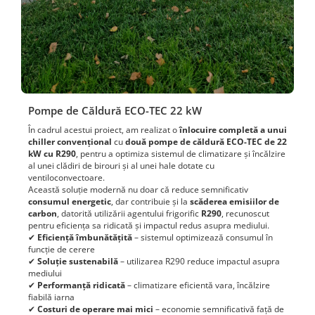
Pompe de Căldură ECO-TEC 22 kW
În cadrul acestui proiect, am realizat o
înlocuire completă a unui
chiller convențional
cu
două pompe de căldură ECO-TEC de 22
kW cu R290
, pentru a optimiza sistemul de climatizare și încălzire
al unei clădiri de birouri și al unei hale dotate cu
ventiloconvectoare.
Această soluție modernă nu doar că reduce semnificativ
consumul energetic
, dar contribuie și la
scăderea emisiilor de
carbon
, datorită utilizării agentului frigorific
R290
, recunoscut
pentru eficiența sa ridicată și impactul redus asupra mediului.
✔
Eficiență îmbunătățită
– sistemul optimizează consumul în
funcție de cerere
✔
Soluție sustenabilă
– utilizarea R290 reduce impactul asupra
mediului
✔
Performanță ridicată
– climatizare eficientă vara, încălzire
fiabilă iarna
✔
Costuri de operare mai mici
– economie semnificativă față de