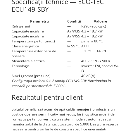
Specificații tehnice — ECO-TEC
ECU149-SBY
Parametru
Condiții
Valoare
Refrigerant
—
R290 (ecologic)
Capacitate încălzire
A7/W35
4,3 – 18,7 kW
Capacitate încălzire
A7/W55
4,3 – 18,2 kW
Temperatură pe tur (max.)
—
până la 80 °C
Clasă energetică
la 55 °C
A+++
Temperatură exterioară de
—
−30 °C … +43 °C
operare
Alimentare electrică
—
400V / 3N~ / 50Hz
Tehnologie
—
Inverter EVI, control Wi-
Fi
Nivel zgomot (presiune)
—
40 dB(A)
Configurația proiectului: 2 unități ECU149-SBY funcționând în
cascadă pe stocatorul de 5.000 L.
Rezultatul pentru client
Spitalul beneficiază acum de apă caldă menajeră produsă la un
cost de operare semnificativ mai redus, fără logistica arderii de
rumeguș pe timpul verii, cu un sistem modern, automatizat și
monitorizabil de la distanță. Stocatorul de 5.000 L asigură rezerva
necesară pentru vârfurile de consum specifice unei unități