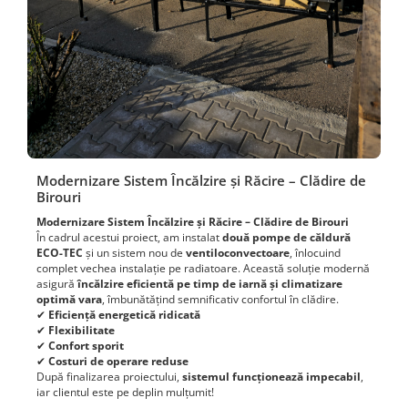
Modernizare Sistem Încălzire și Răcire – Clădire de
Birouri
Modernizare Sistem Încălzire și Răcire – Clădire de Birouri
În cadrul acestui proiect, am instalat
două pompe de căldură
ECO-TEC
și un sistem nou de
ventiloconvectoare
, înlocuind
complet vechea instalație pe radiatoare. Această soluție modernă
asigură
încălzire eficientă pe timp de iarnă și climatizare
optimă vara
, îmbunătățind semnificativ confortul în clădire.
✔
Eficiență energetică ridicată
✔
Flexibilitate
✔
Confort sporit
✔
Costuri de operare reduse
După finalizarea proiectului,
sistemul funcționează impecabil
,
iar clientul este pe deplin mulțumit!