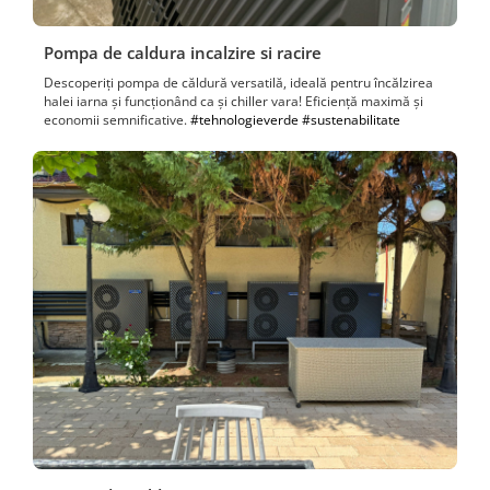
Pompa de caldura incalzire si racire
Descoperiți pompa de căldură versatilă, ideală pentru încălzirea
halei iarna și funcționând ca și chiller vara! Eficiență maximă și
economii semnificative.
#tehnologieverde
#sustenabilitate