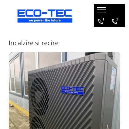
Pompe de căldură, boilere și accesorii
1
2
Toate
Pompe de căldură pentru încălzire
Incalzire si recire
și răcire
Pompe de căldură piscină
Boilere pentru pompe de căldură
Pachete pompă de căldură R290 cu
boiler și vană 3 căi
Accesorii pompă de căldură