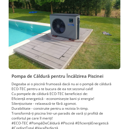
Pompa de Căldură pentru Încălzirea Piscinei
Degeaba ai o piscină frumoasă dacă nu ai o pompă de căldură
ECO-TEC pentru a te bucura de ea tot sezonul cald!
Cu pompele de căldură ECO-TEC beneficiezi de:
Eficiență energetică - economisește bani și energie!
Silențiozitate - relaxează-te fără zgomot.
Durabilitate - construite pentru a rezista în timp.
Transformă-ți piscina într-un paradis de vară și profită de
confortul pe care îl meriți!
#ECO-TEC #PompăDeCăldură #Piscină #EficiențăEnergetică
#ConfortTotal #VaraPerfectă