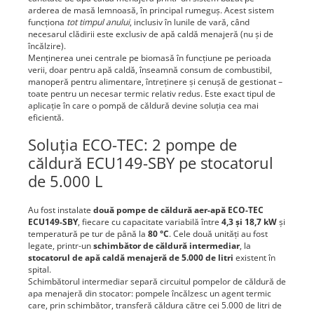
arderea de masă lemnoasă, în principal rumeguș. Acest sistem
funcționa
tot timpul anului
, inclusiv în lunile de vară, când
necesarul clădirii este exclusiv de apă caldă menajeră (nu și de
încălzire).
Menținerea unei centrale pe biomasă în funcțiune pe perioada
verii, doar pentru apă caldă, înseamnă consum de combustibil,
manoperă pentru alimentare, întreținere și cenușă de gestionat –
toate pentru un necesar termic relativ redus. Este exact tipul de
aplicație în care o pompă de căldură devine soluția cea mai
eficientă.
Soluția ECO-TEC: 2 pompe de
căldură ECU149-SBY pe stocatorul
de 5.000 L
Au fost instalate
două pompe de căldură aer-apă ECO-TEC
ECU149-SBY
, fiecare cu capacitate variabilă între
4,3 și 18,7 kW
și
temperatură pe tur de până la
80 °C
. Cele două unități au fost
legate, printr-un
schimbător de căldură intermediar
, la
stocatorul de apă caldă menajeră de 5.000 de litri
existent în
spital.
Schimbătorul intermediar separă circuitul pompelor de căldură de
apa menajeră din stocator: pompele încălzesc un agent termic
care, prin schimbător, transferă căldura către cei 5.000 de litri de