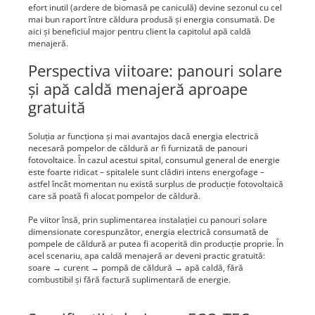
efort inutil (ardere de biomasă pe caniculă) devine sezonul cu cel
mai bun raport între căldura produsă și energia consumată. De
aici și beneficiul major pentru client la capitolul apă caldă
menajeră.
Perspectiva viitoare: panouri solare
și apă caldă menajeră aproape
gratuită
Soluția ar funcționa și mai avantajos dacă energia electrică
necesară pompelor de căldură ar fi furnizată de panouri
fotovoltaice. În cazul acestui spital, consumul general de energie
este foarte ridicat – spitalele sunt clădiri intens energofage –
astfel încât momentan nu există surplus de producție fotovoltaică
care să poată fi alocat pompelor de căldură.
Pe viitor însă, prin suplimentarea instalației cu panouri solare
dimensionate corespunzător, energia electrică consumată de
pompele de căldură ar putea fi acoperită din producție proprie. În
acel scenariu, apa caldă menajeră ar deveni practic gratuită:
soare → curent → pompă de căldură → apă caldă, fără
combustibil și fără factură suplimentară de energie.