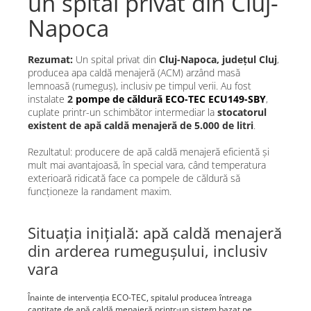
un spital privat din Cluj-
Napoca
Rezumat:
Un spital privat din
Cluj-Napoca, județul Cluj
,
producea apa caldă menajeră (ACM) arzând masă
lemnoasă (rumeguș), inclusiv pe timpul verii. Au fost
instalate
2
pompe de căldură ECO-TEC ECU149-SBY
,
cuplate printr-un schimbător intermediar la
stocatorul
existent de apă caldă menajeră de 5.000 de litri
.
Rezultatul: producere de apă caldă menajeră eficientă și
mult mai avantajoasă, în special vara, când temperatura
exterioară ridicată face ca pompele de căldură să
funcționeze la randament maxim.
Situația inițială: apă caldă menajeră
din arderea rumegușului, inclusiv
vara
Înainte de intervenția ECO-TEC, spitalul producea întreaga
cantitate de apă caldă menajeră printr-un sistem bazat pe