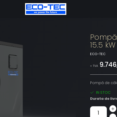
Pompă 
15.5 kW
ECO-TEC
9.746
+ TVA
Pompă de căld
IN STOC
Durata de livr