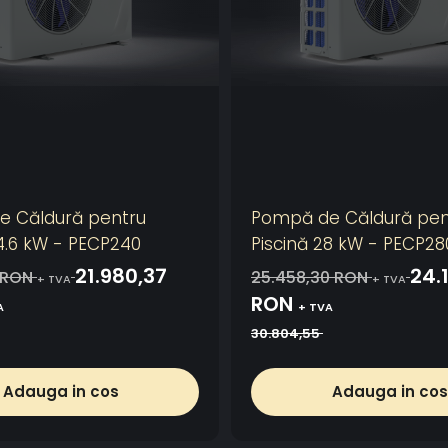
 Căldură pentru
Pompă de Căldură pen
24.6 kW - PECP240
Piscină 28 kW - PECP28
21.980,37
24.
3 RON
25.458,30 RON
+ TVA
+ TVA
RON
A
+ TVA
30.804,55
Adauga in cos
Adauga in cos