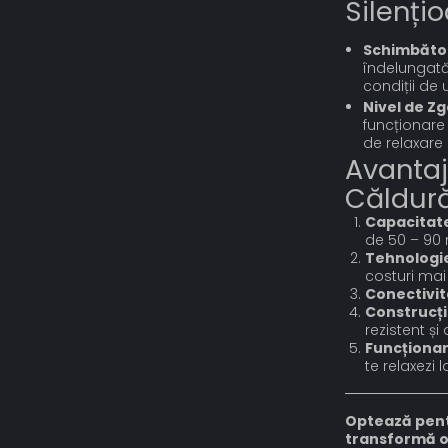
Silenți
Schimbător
îndelungată 
condiții de u
Nivel de Z
funcționare
de relaxare 
Avantaj
Căldură
Capacitate
de 50 – 90 
Tehnologie
costuri mai
Conectivit
Construcți
rezistent și 
Funcționar
te relaxezi l
Optează pent
transformă or