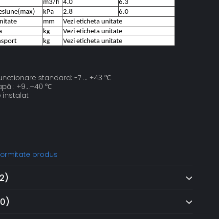
m3/h
4.0
6.3
esiune(max)
kPa
2.8
6.0
nitate
mm
Vezi eticheta unitate
a
kg
Vezi eticheta unitate
nsport
kg
Vezi eticheta unitate
nctionare standard: -7 ... +43 ℃
pă : +9...+40 ℃
 instalat
nformitate produs
2)
(0)