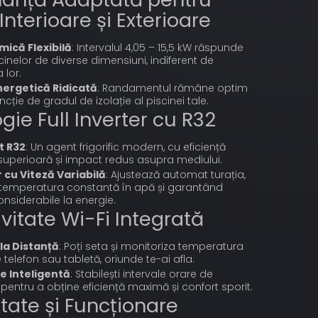
Interioare și Exterioare
mică Flexibilă
: Intervalul 4,05 – 15,5 kW răspunde
cinelor de diverse dimensiuni, indiferent de
lor.
nergetică Ridicată
: Randamentul rămâne optim
uncție de gradul de izolație al piscinei tale.
gie Full Inverter cu R32
t R32
: Un agent frigorific modern, cu eficiență
superioară și impact redus asupra mediului.
cu Viteză Variabilă
: Ajustează automat turația,
temperatura constantă în apă și garantând
nsiderabile la energie.
vitate Wi-Fi Integrată
la Distanță
: Poți seta și monitoriza temperatura
 telefon sau tabletă, oriunde te-ai afla.
 Inteligentă
: Stabilești intervale orare de
pentru a obține eficiență maximă și confort sporit.
itate și Funcționare