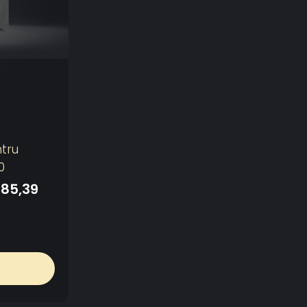
tru
0
185,39