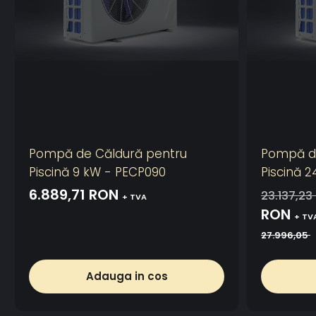
Pompă de Căldură pentru
Pompă de
Piscină 9 kW - PECP090
Piscină 
6.889,71 RON
23.137,2
+ TVA
RON
+ TV
27.996,05
Adauga in cos