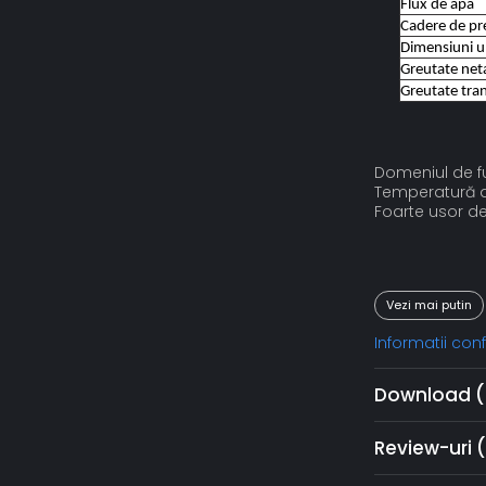
Flux de apa
Cadere de pr
Dimensiuni u
Greutate net
Greutate tra
Domeniul de fu
Temperatură a
Foarte usor de
Vezi mai putin
Informatii co
Download (
Review-uri