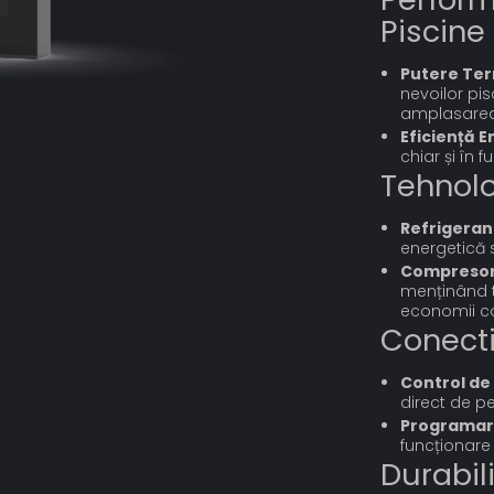
Piscine 
Putere Ter
nevoilor pis
amplasarea 
Eficiență E
chiar și în f
Tehnolo
Refrigeran
energetică 
Compresor 
menținând 
economii co
Conecti
Control de 
direct de pe
Programare
funcționare 
Durabil