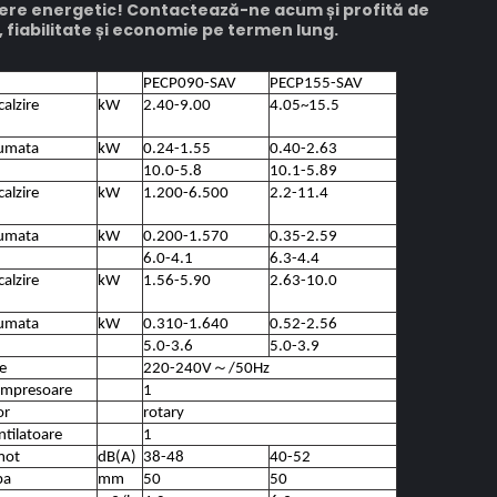
ere energetic! Contactează-ne acum și profită de
fiabilitate și economie pe termen lung.
PECP090-SAV
PECP155-SAV
calzire
kW
2.40-9.00
4.05~15.5
）
sumata
kW
0.24-1.55
0.40-2.63
10.0-5.8
10.1-5.89
calzire
kW
1.200-6.500
2.2-11.4
sumata
kW
0.200-1.570
0.35-2.59
6.0-4.1
6.3-4.4
calzire
kW
1.56-5.90
2.63-10.0
sumata
kW
0.310-1.640
0.52-2.56
5.0-3.6
5.0-3.9
re
220-240V
～
/50Hz
ompresoare
1
or
rotary
tilatoare
1
mot
dB(A)
38-48
40-52
pa
mm
50
50