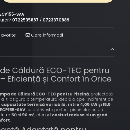
ECP155-SAV
jutor?
0722535887
/
0723370889
avorite
Cere informatii
de Căldură ECO-TEC pentru
– Eficiență și Confort în Orice
mpa de Căldură ECO-TEC pentru Piscină
, proiectată
 a-ți asigura o temperatură ideală a apei, indiferent de
o
capacitate termică variabilă, între 4,05 kW și 15,5
ECP155-SAV
se potrivește perfect piscinelor cu un
 între
50
și
90 m³
, oferind
costuri reduse
și
un grad
nfort
.
manță Adaptată pentru