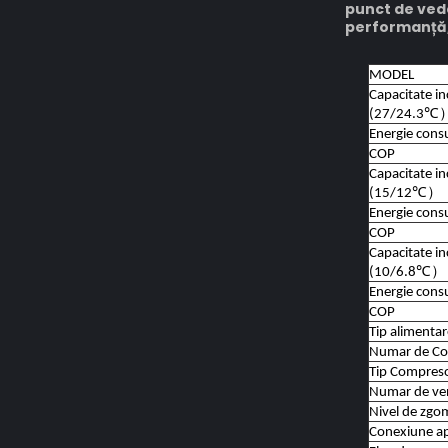
punct de ved
performanță, 
MODEL
Capacitate in
(27/24.3
℃
Energie con
COP
Capacitate in
(15/12
℃
）
Energie con
COP
Capacitate in
(10/6.8
℃
）
Energie con
COP
Tip alimenta
Numar de C
Tip Compres
Numar de ven
Nivel de zgo
Conexiune a