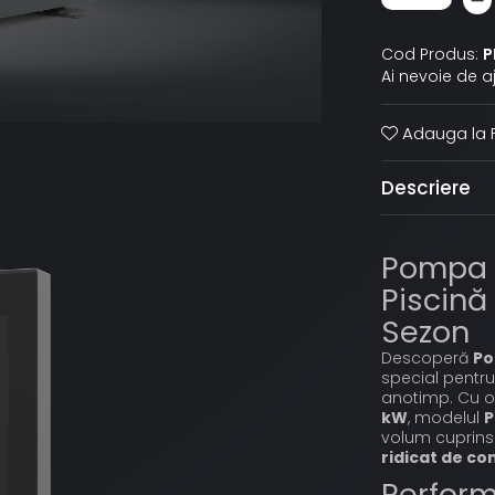
Cod Produs:
P
Ai nevoie de a
Adauga la F
Descriere
Pompa 
Piscină 
Sezon
Descoperă
Po
special pentru
anotimp. Cu 
kW
, modelul
P
volum cuprins
ridicat de co
Perfor