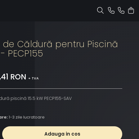
de Căldură pentru Piscină
 - PECP155
,41 RON
+ TVA
ură piscină 15.5 kW PECP155-SAV
are:
1-3 zile lucratoare
Adauga in cos