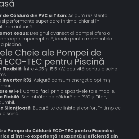
oasă
 de Căldură din PVC și Titan
: Asigură rezistență
și performanțe superioare în timp, chiar și în
tilizare intensă.
gomot Redus
: Designul avansat al pompei oferă o
 aproape imperceptibilă, ideale pentru momentele
la piscină.
ele Cheie ale Pompei de
 ECO-TEC pentru Piscină
 Flexibilă
: Între 4,05 și 15,5 kW, potrivită pentru piscine
m³.
 Inverter R32
: Asigură consum energetic optim și
 mici.
ate Wi-Fi
: Control facil prin dispozitivele tale mobile.
e Fiabilă
: Schimbător de căldură din PVC și Titan,
durabil.
e Silențioasă
: Bucură-te de liniște și confort în timp ce
a piscină.
ru Pompa de Căldură ECO-TEC pentru Piscină și
ice zi într-o experiență relaxantă și eficientă din