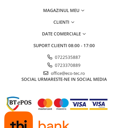
contribuind la economii considerabile la facturile de
energie.
MAGAZINUL MEU
Acest pachet complet ECO-TEC îți aduce toate avantajele
unui sistem de încălzire de înaltă performanță, gata de
CLIENTI
instalare și utilizare. Alege eficiența și confortul, comandă
acum!
DATE COMERCIALE
SUPORT CLIENTI
08:00 - 17:00
0722535887
0723370889
office@eco-tec.ro
SOCIAL
URMARESTE-NE IN SOCIAL MEDIA