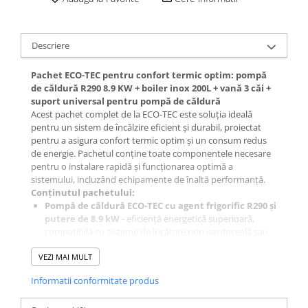
Descriere
Pachet ECO-TEC pentru confort termic optim: pompă
de căldură R290 8.9 KW + boiler inox 200L + vană 3 căi +
suport universal pentru pompă de căldură
Acest pachet complet de la ECO-TEC este soluția ideală
pentru un sistem de încălzire eficient și durabil, proiectat
pentru a asigura confort termic optim și un consum redus
de energie. Pachetul conține toate componentele necesare
pentru o instalare rapidă și funcționarea optimă a
sistemului, incluzând echipamente de înaltă performanță.
Conținutul pachetului:
Pompă de căldură ECO-TEC cu agent frigorific R290 și
putere de 8.9 kW
- eficiență energetică superioară,
compatibilă cu sisteme de încălzire prin pardoseală sau
calorifere. Pompa funcționează la temperaturi înalte,
VEZI MAI MULT
oferind performanțe ridicate chiar și în condiții climatice
extreme.
Vezi detalii
Informatii conformitate produs
Boiler inox ECO-TEC de 200L cu serpentină mărită
-
acest boiler de capacitate mare este special conceput