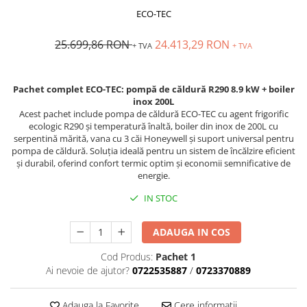
ECO-TEC
25.699,86 RON
24.413,29 RON
+ TVA
+ TVA
Pachet complet ECO-TEC: pompă de căldură R290 8.9 kW + boiler
inox 200L
Acest pachet include pompa de căldură ECO-TEC cu agent frigorific
ecologic R290 și temperatură înaltă, boiler din inox de 200L cu
serpentină mărită, vana cu 3 căi Honeywell și suport universal pentru
pompa de căldură. Soluția ideală pentru un sistem de încălzire eficient
și durabil, oferind confort termic optim și economii semnificative de
energie.
IN STOC
ADAUGA IN COS
Cod Produs:
Pachet 1
Ai nevoie de ajutor?
0722535887
/
0723370889
Adauga la Favorite
Cere informatii