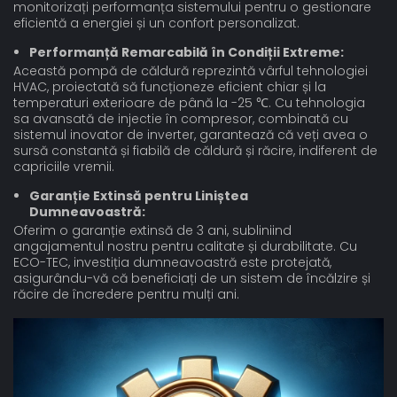
monitorizați performanța sistemului pentru o gestionare
eficientă a energiei și un confort personalizat.
Performanță Remarcabilă în Condiții Extreme:
Această pompă de căldură reprezintă vârful tehnologiei
HVAC, proiectată să funcționeze eficient chiar și la
temperaturi exterioare de până la -25 ℃. Cu tehnologia
sa avansată de injectie în compresor, combinată cu
sistemul inovator de inverter, garantează că veți avea o
sursă constantă și fiabilă de căldură și răcire, indiferent de
capriciile vremii.
Garanție Extinsă pentru Liniștea
Dumneavoastră:
Oferim o garanție extinsă de 3 ani, subliniind
angajamentul nostru pentru calitate și durabilitate. Cu
ECO-TEC, investiția dumneavoastră este protejată,
asigurându-vă că beneficiați de un sistem de încălzire și
răcire de încredere pentru mulți ani.