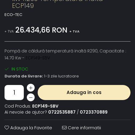
ECP149
ECO-TEC
26.434,66 RON
+ TVA
+ TVA
Pompă de căldură temperatură inaltă R290, Capacitate :
14.70 Kw -
ECP149-SBV
IN STOC
Durata de livrare:
1-3 zile lucratoare
Adauga in cos
Cod Produs:
ECP149-SBV
Ai nevoie de ajutor?
0722535887
/
0723370889
Adauga la Favorite
Cere informatii