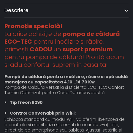
Descriere
Promoție specială!
La orice achiziție de
pompa de căldură
ECO-TEC
pentru încălzire și răcire,
primești
CADOU
un
suport premium
pentru pompa de căldură! Profită acum
și adu confortul suprem în casa ta!
Pompă de căldură pentru încălzire, răcire si apă caldă
menajera cu capacitatea 4.10...14.70 Kw
Pompă de Căldură Versatilă și Eficientă ECO-TEC: Confort
Termic Optimizat pentru Casa Dumneavoastră
Tip freon R290
Control Convenabil prin WiFi:
Echipată standard cu modul WiFi, vă oferim libertatea de
a controla și monitoriza sistemul de oriunde v-ați afla,
direct de pe smartphone sau tabletă. Ajustați setările și