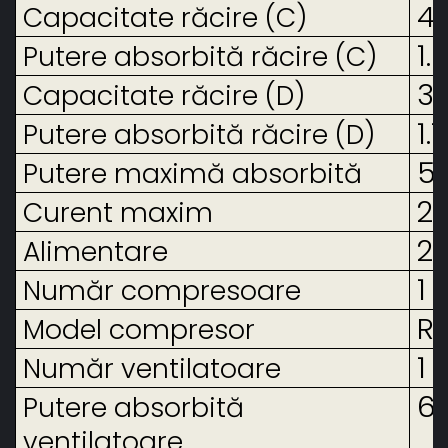
4.
Capacitate răcire (C)
1.
Putere absorbită răcire (C)
3.
Capacitate răcire (D)
1.
Putere absorbită răcire (D)
5.
Putere maximă absorbită
2
Curent maxim
2
Alimentare
1
Număr compresoare
Ro
Model compresor
1
Număr ventilatoare
6
Putere absorbită
ventilatoare