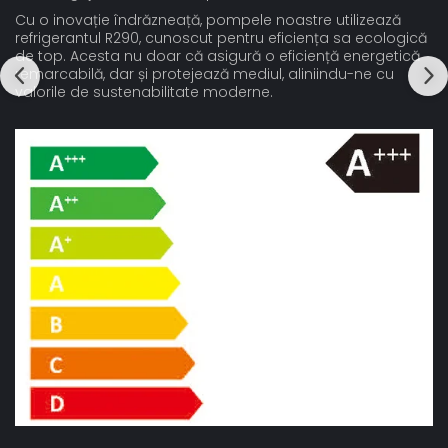
Cu o inovație îndrăzneață, pompele noastre utilizează
refrigerantul R290, cunoscut pentru eficiența sa ecologică
de top. Acesta nu doar că asigură o eficiență energetică
remarcabilă, dar și protejează mediul, aliniindu-ne cu
valorile de sustenabilitate moderne.