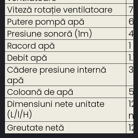
7
Viteză rotație ventilatoare
6
Putere pompă apă
4
Presiune sonoră (1m)
1 
Racord apă
1.
Debit apă
30
Cădere presiune internă
apă
5
Coloană de apă
1
Dimensiuni nete unitate
(L/l/H)
m
12
Greutate netă