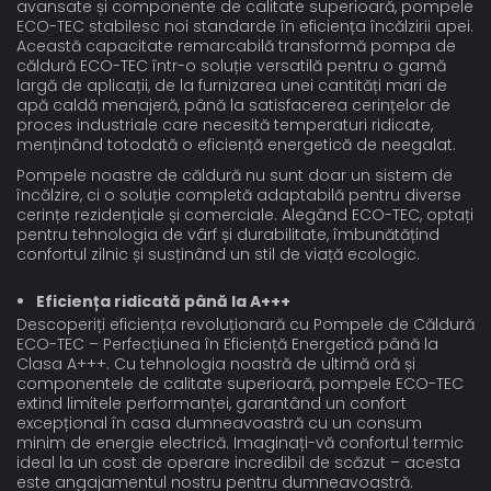
avansate și componente de calitate superioară, pompele
ECO-TEC stabilesc noi standarde în eficiența încălzirii apei.
Această capacitate remarcabilă transformă pompa de
căldură ECO-TEC într-o soluție versatilă pentru o gamă
largă de aplicații, de la furnizarea unei cantități mari de
apă caldă menajeră, până la satisfacerea cerințelor de
proces industriale care necesită temperaturi ridicate,
menținând totodată o eficiență energetică de neegalat.
Pompele noastre de căldură nu sunt doar un sistem de
încălzire, ci o soluție completă adaptabilă pentru diverse
cerințe rezidențiale și comerciale. Alegând ECO-TEC, optați
pentru tehnologia de vârf și durabilitate, îmbunătățind
confortul zilnic și susținând un stil de viață ecologic.
Eficiența ridicată până la A+++
Descoperiți eficiența revoluționară cu Pompele de Căldură
ECO-TEC – Perfecțiunea în Eficiență Energetică până la
Clasa A+++. Cu tehnologia noastră de ultimă oră și
componentele de calitate superioară, pompele ECO-TEC
extind limitele performanței, garantând un confort
excepțional în casa dumneavoastră cu un consum
minim de energie electrică. Imaginați-vă confortul termic
ideal la un cost de operare incredibil de scăzut – acesta
este angajamentul nostru pentru dumneavoastră.