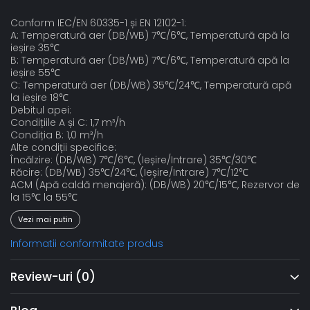
Conform IEC/EN 60335-1 și EN 12102-1:
A: Temperatură aer (DB/WB) 7℃/6℃, Temperatură apă la
ieșire 35℃
B: Temperatură aer (DB/WB) 7℃/6℃, Temperatură apă la
ieșire 55℃
C: Temperatură aer (DB/WB) 35℃/24℃, Temperatură apă
la ieșire 18℃
Debitul apei:
Condițiile A și C: 1,7 m³/h
Condiția B: 1,0 m³/h
Alte condiții specifice:
Încălzire: (DB/WB) 7℃/6℃, (Ieșire/Intrare) 35℃/30℃
Răcire: (DB/WB) 35℃/24℃, (Ieșire/Intrare) 7℃/12℃
ACM (Apă caldă menajeră): (DB/WB) 20℃/15℃, Rezervor de
la 15℃ la 55℃
Vezi mai putin
Informatii conformitate produs
Review-uri
(0)