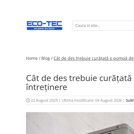
Pompe de căldură, boilere și accesorii
Toate
Pompe de căldură pentru încălzire
și răcire
Pompe de căldură piscină
Home /
Blog /
Cât de des trebuie curățată o pompă de 
Boilere pentru pompe de căldură
Cât de des trebuie curățat
Pachete pompă de căldură R290 cu
boiler și vană 3 căi
întreținere
Accesorii pompă de căldură
22 August 2025
|
Ultima modificare: 04 August 2026
|
Sul