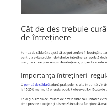
Cât de des trebuie cur
de întreținere
Pompa de căldură te ajută să asiguri confort în locuință tot anu
pentru a evita problemele tehnice, întreținerea regulată devin
mari, dar cu un plan simplu de întreținere, poți evita aceste sit
Importanța întreținerii regu
O
pompă de căldură
adună praf, polen și alte impurități, în 
la 15-25% mai multă energie, potrivit observațiilor făcute de te
Chiar și o simplă acumulare de praf în filtre sau unitatea exte
timp previne blocajele și păstrează instalația funcțională, mai