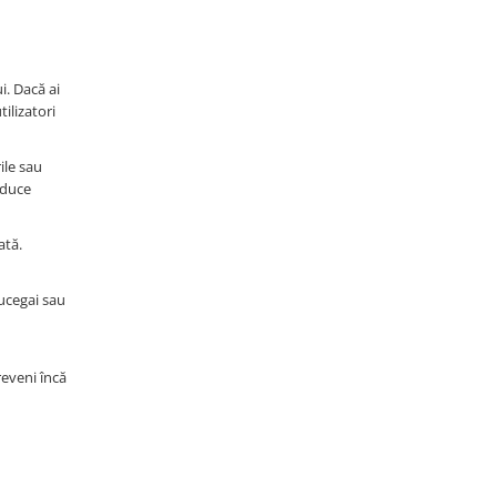
i. Dacă ai
ilizatori
ile sau
educe
ată.
mucegai sau
reveni încă