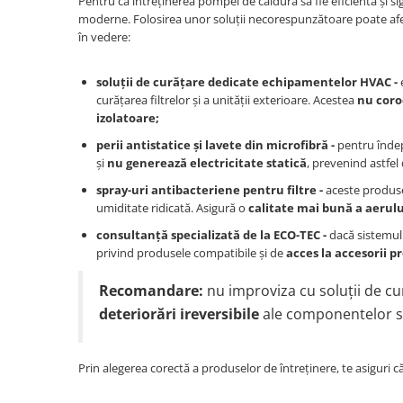
Pentru ca întreținerea pompei de căldură să fie eficientă și s
moderne. Folosirea unor soluții necorespunzătoare poate afect
în vedere:
soluții de curățare dedicate echipamentelor HVAC -
curățarea filtrelor și a unității exterioare. Acestea
nu coro
izolatoare;
perii antistatice și lavete din microfibră -
pentru îndep
și
nu generează electricitate statică
, prevenind astfe
spray-uri antibacteriene pentru filtre -
aceste produse 
umiditate ridicată. Asigură o
calitate mai bună a aerulu
consultanță specializată de la ECO-TEC -
dacă sistemul 
privind produsele compatibile și de
acces la accesorii p
Recomandare:
nu improviza cu soluții de cu
deteriorări ireversibile
ale componentelor s
Prin alegerea corectă a produselor de întreținere, te asigur