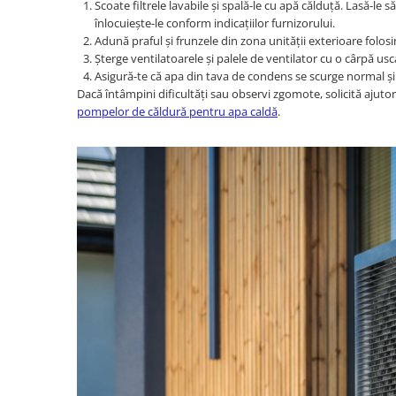
Scoate filtrele lavabile și spală-le cu apă călduță. Lasă-le s
înlocuiește-le conform indicațiilor furnizorului.
Adună praful și frunzele din zona unității exterioare folos
Șterge ventilatoarele și palele de ventilator cu o cârpă us
Asigură-te că apa din tava de condens se scurge normal ș
Dacă întâmpini dificultăți sau observi zgomote, solicită ajutor
pompelor de căldură pentru apa caldă
.