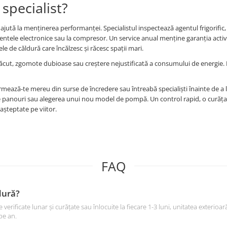
specialist?
ajută la menținerea performanței. Specialistul inspectează agentul frigorific,
entele electronice sau la compresor. Un service anual menține garanția activă
e de căldură care încălzesc și răcesc spații mari.
cut, zgomote dubioase sau creștere nejustificată a consumului de energie.
ormează-te mereu din surse de încredere sau întreabă specialiști înainte de a l
de panouri sau alegerea unui nou model de pompă. Un control rapid, o curăța
eașteptate pe viitor.
FAQ
dură?
verificate lunar și curățate sau înlocuite la fiecare 1-3 luni, unitatea exterio
pe an.