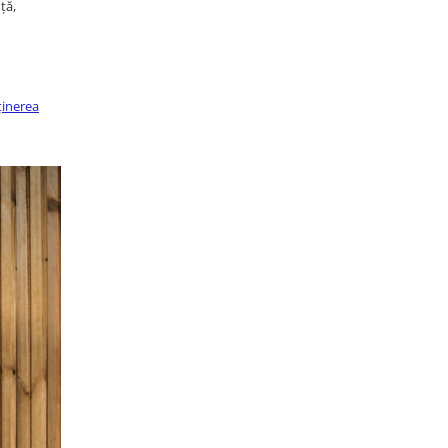
ță,
ținerea