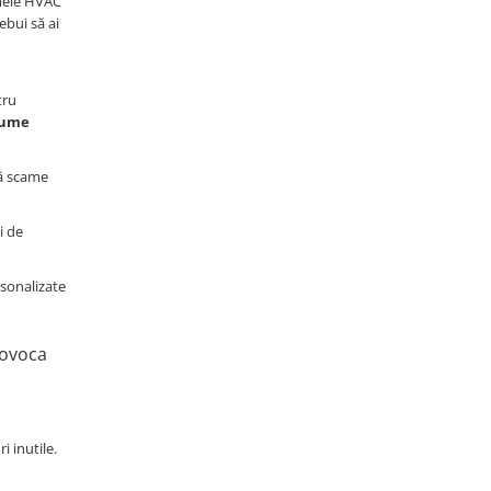
emele HVAC
ebui să ai
tru
spume
să scame
i de
rsonalizate
rovoca
ri inutile.