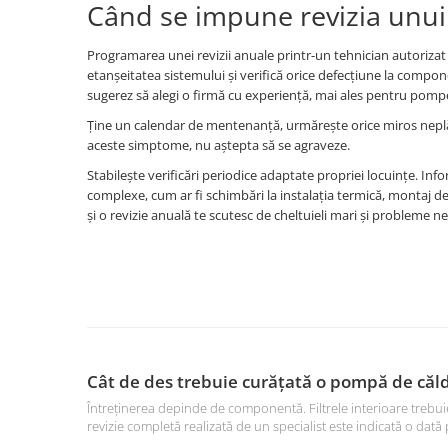
Când se impune revizia unui 
Programarea unei revizii anuale printr-un tehnician autorizat 
etanșeitatea sistemului și verifică orice defecțiune la compon
sugerez să alegi o firmă cu experiență, mai ales pentru pompel
Ține un calendar de mentenanță, urmărește orice miros neplă
aceste simptome, nu aștepta să se agraveze.
Stabilește verificări periodice adaptate propriei locuințe. Inf
complexe, cum ar fi schimbări la instalația termică, montaj 
și o revizie anuală te scutesc de cheltuieli mari și probleme n
Cât de des trebuie curățată o pompă de căl
Întreținerea depinde de componentă. Filtrele interioare trebuie 
revizie completă realizată de un specialist este indicată o dată 