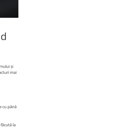
id
mului și
acturi mai
te cu până
 făcută la