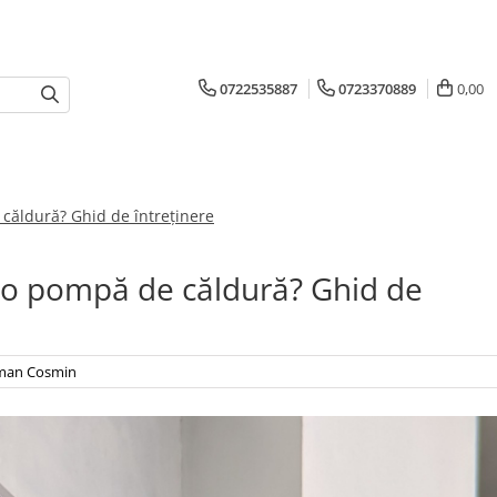
0722535887
0723370889
0,00
căldură? Ghid de întreținere
ă o pompă de căldură? Ghid de
iman Cosmin