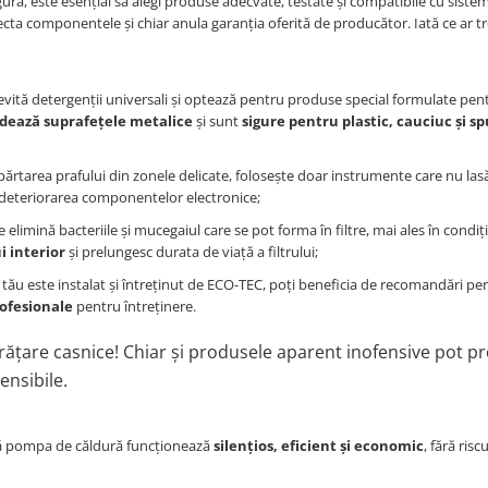
igură, este esențial să alegi produse adecvate, testate și compatibile cu sist
a componentele și chiar anula garanția oferită de producător. Iată ce ar tr
evită detergenții universali și optează pentru produse special formulate pen
dează suprafețele metalice
și sunt
sigure pentru plastic, cauciuc și 
ărtarea prafului din zonele delicate, folosește doar instrumente care nu la
l deteriorarea componentelor electronice;
elimină bacteriile și mucegaiul care se pot forma în filtre, mai ales în condiți
i interior
și prelungesc durata de viață a filtrului;
tău este instalat și întreținut de ECO-TEC, poți beneficia de recomandări pe
rofesionale
pentru întreținere.
rățare casnice! Chiar și produsele aparent inofensive pot p
ensibile.
i că pompa de căldură funcționează
silențios, eficient și economic
, fără riscu