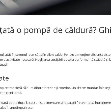
ățată o pompă de căldură? Gh
l, atât în sezonul rece, cât și în zilele calde. Pentru a menține eficiența siste
e o activitate necesară. Neglijarea curățării duce la performanță scăzută și f
uații.
late
timp ce transferă căldura dintre interior și exterior. Un sistem murdar foloseș
hnicieni locali.
rioară poate duce la costuri suplimentare și reparații frecvente. O întreținere
 ales în anotimpul rece.