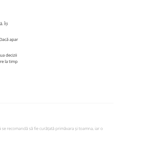
. Îți
 Dacă apar
ua decizii
re la timp
ară se recomandă să fie curățată primăvara și toamna, iar o