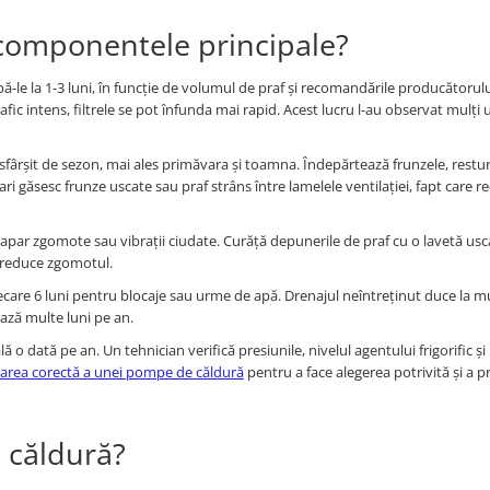
 componentele principale?
mbă-le la 1-3 luni, în funcție de volumul de praf și recomandările producătorulu
ic intens, filtrele se pot înfunda mai rapid. Acest lucru l-au observat mulți ut
 sfârșit de sezon, mai ales primăvara și toamna. Îndepărtează frunzele, restur
ri găsesc frunze uscate sau praf strâns între lamelele ventilației, fapt care r
 apar zgomote sau vibrații ciudate. Curăță depunerile de praf cu o lavetă usc
și reduce zgomotul.
iecare 6 luni pentru blocaje sau urme de apă. Drenajul neîntreținut duce la 
ează multe luni pe an.
lă o dată pe an. Un tehnician verifică presiunile, nivelul agentului frigorific și
area corectă a unei pompe de căldură
pentru a face alegerea potrivită și a p
 căldură?