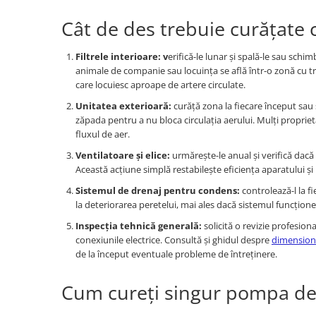
Cât de des trebuie curățate
Filtrele interioare: v
erifică-le lunar și spală-le sau schi
animale de companie sau locuința se află într-o zonă cu traf
care locuiesc aproape de artere circulate.
Unitatea exterioară:
curăță zona la fiecare început sau
zăpada pentru a nu bloca circulația aerului. Mulți proprieta
fluxul de aer.
Ventilatoare și elice:
urmărește-le anual și verifică dacă
Această acțiune simplă restabilește eficiența aparatului 
Sistemul de drenaj pentru condens:
controlează-l la f
la deteriorarea peretelui, mai ales dacă sistemul funcțion
Inspecția tehnică generală:
solicită o revizie profesiona
conexiunile electrice. Consultă și ghidul despre
dimension
de la început eventuale probleme de întreținere.
Cum cureți singur pompa de