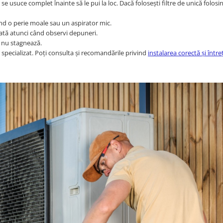
ă se usuce complet înainte să le pui la loc. Dacă folosești filtre de unică folosin
ind o perie moale sau un aspirator mic.
cată atunci când observi depuneri.
i nu stagnează.
 specializat. Poți consulta și recomandările privind
instalarea corectă și între