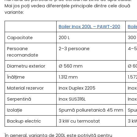
Mai jos poți vedea diferențele principale dintre cele două 
variante:
Boiler Inox 200L – PAWT-200
Boi
Capacitate
200 L
300 
Persoane 
2–3 persoane
4–5
recomandate
Diametru exterior
Ø 560 mm
Ø 6
Înălțime
1.312 mm
1.5
Material rezervor
Inox Duplex 2205
Inox
Serpentină
Inox SUS316L
Inox
Izolație
Spumă poliuretanică 45 mm
Spu
Backup electric
3 kW cu termostat
3 k
În general, varianta de 200L este potrivită pentru 