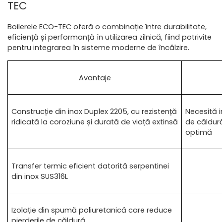
TEC
Boilerele ECO-TEC oferă o combinație între durabilitate, 
eficiență și performanță în utilizarea zilnică, fiind potrivite 
pentru integrarea în sisteme moderne de încălzire.
Avantaje
Construcție din inox Duplex 2205, cu rezistență 
Necesită 
ridicată la coroziune și durată de viață extinsă
de căldură
optimă
Transfer termic eficient datorită serpentinei 
din inox SUS316L
Izolație din spumă poliuretanică care reduce 
pierderile de căldură