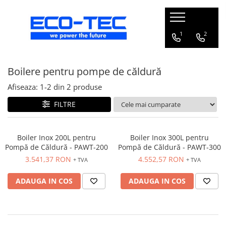
Pompe de căldură, boilere și accesorii
1
2
Toate
Boilere pentru pompe de căldură
Pompe de căldură pentru încălzire
și răcire
Afiseaza:
1-
2
din
2
produse
Pompe de căldură piscină
FILTRE
Boilere pentru pompe de căldură
Pachete pompă de căldură R290 cu
boiler și vană 3 căi
Boiler Inox 200L pentru
Boiler Inox 300L pentru
Pompă de Căldură - PAWT-200
Pompă de Căldură - PAWT-300
Accesorii pompă de căldură
3.541,37 RON
4.552,57 RON
+ TVA
+ TVA
ADAUGA IN COS
ADAUGA IN COS