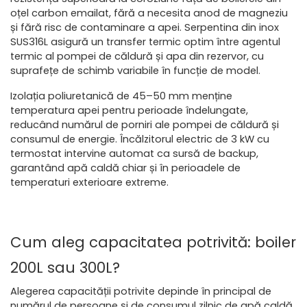
oțel carbon emailat, fără a necesita anod de magneziu 
și fără risc de contaminare a apei. Serpentina din inox 
SUS316L asigură un transfer termic optim între agentul 
termic al pompei de căldură și apa din rezervor, cu 
suprafețe de schimb variabile în funcție de model.
Izolația poliuretanică de 45–50 mm menține 
temperatura apei pentru perioade îndelungate, 
reducând numărul de porniri ale pompei de căldură și 
consumul de energie. Încălzitorul electric de 3 kW cu 
termostat intervine automat ca sursă de backup, 
garantând apă caldă chiar și în perioadele de 
temperaturi exterioare extreme.
Cum aleg capacitatea potrivită: boiler 
200L sau 300L?
Alegerea capacității potrivite depinde în principal de 
numărul de persoane și de consumul zilnic de apă caldă. 