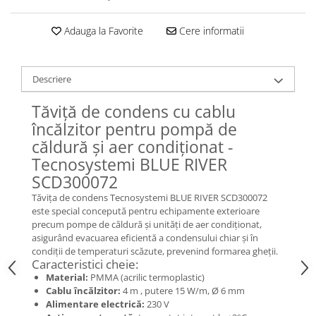
Adauga la Favorite
Cere informatii
Descriere
Tăviță de condens cu cablu
încălzitor pentru pompă de
căldură și aer condiționat -
Tecnosystemi BLUE RIVER
SCD300072
Tăvița de condens Tecnosystemi BLUE RIVER SCD300072
este special concepută pentru echipamente exterioare
precum pompe de căldură și unități de aer condiționat,
asigurând evacuarea eficientă a condensului chiar și în
condiții de temperaturi scăzute, prevenind formarea gheții.
Caracteristici cheie:
Material:
PMMA (acrilic termoplastic)
Cablu încălzitor:
4 m , putere 15 W/m, Ø 6 mm
Alimentare electrică:
230 V