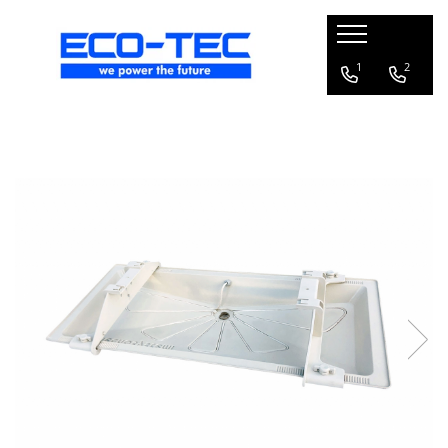
Pompe de căldură, boilere și accesorii
1
2
Toate
Pompe de căldură pentru încălzire
și răcire
Pompe de căldură piscină
Boilere pentru pompe de căldură
Pachete pompă de căldură R290 cu
boiler și vană 3 căi
Accesorii pompă de căldură