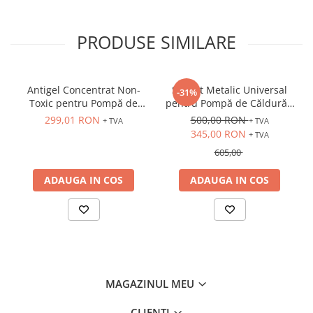
PRODUSE SIMILARE
Antigel Concentrat Non-
Suport Metalic Universal
-31%
Toxic pentru Pompă de
pentru Pompă de Căldură -
Căldură și Instalații Termice
Reglabil, Exterior
299,01 RON
500,00 RON
+ TVA
+ TVA
- TS100
345,00 RON
+ TVA
605,00
ADAUGA IN COS
ADAUGA IN COS
MAGAZINUL MEU
CLIENTI