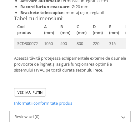
Activare automată:
termostat integrat la +3°C
Racord furtun evacuare:
Ø 20 mm
Brachete telescopice:
montaj ușor, reglabil
Tabel cu dimensiuni:
Cod
A
B
C
D
E
F
produs
(mm)
(mm)
(mm)
(mm)
(mm)
(mm)
SCD300072
1050
400
800
220
315
165
Această tăviță protejează echipamentele externe de daunele
provocate de îngheț și asigură funcționarea optimă a
sistemului HVAC pe toată durata sezonului rece.
VEZI MAI PUTIN
Informatii conformitate produs
Review-uri
(0)