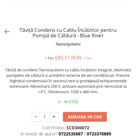
Tăviță Condens cu Cablu Încălzitor pentru
Pompă de Căldură - Blue River
Tecnosystemi
689,71 RON
+ TVA
+ TVA
Tăviță de condens Tecnosystemi cu cablu încălzitor integrat, destinată
pompelor de căldură și unităților externe de aer condiționat. Previne
înghețul condensului în sezonul rece și protejează echipamentele
exterioare. Alimentare 230 V, activare automată prin termostat la
+3°C. Dimensiuni: 1050 x 400 mm.
IN STOC
ADAUGA IN COS
Cod Produs:
SCD300072
Ai nevoie de ajutor?
0722535887
/
0723370889