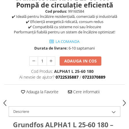
Pompă de circulație eficientă
Cod produs:
99160584
✔️ Ideală pentru încălzire rezidențială, comercială și industrială
✔️ Eficiență energetică ridicată, consum redus
✔️ Compatibilă cu sisteme noi sau înlocuire
Performanță fiabilă pentru un sistem de încălzire optimizat!
LA COMANDA
Durata de livrare:
6-10 saptamani
ADAUGA IN COS
Cod Produs:
ALPHA1 L 25-60 180
Ai nevoie de ajutor?
0722535887
/
0723370889
Adauga la Favorite
Cere informatii
Descriere
Grundfos ALPHA1 L 25-60 180 –