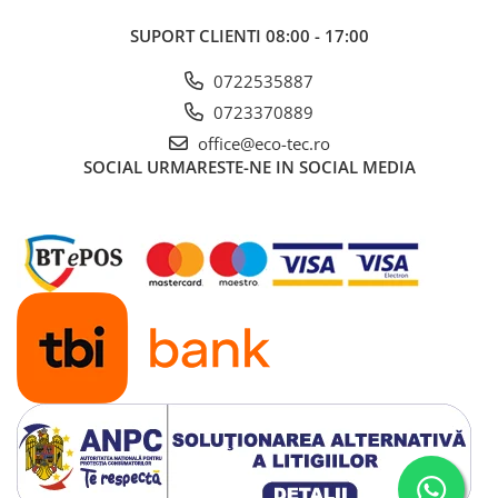
Grundfos ALPHA1 L 25-60 180
este o pompă de circulație
SUPORT CLIENTI
08:00 - 17:00
fiabilă, economică și adaptabilă, ideală pentru orice sistem
de încălzire!
0722535887
0723370889
office@eco-tec.ro
SOCIAL
URMARESTE-NE IN SOCIAL MEDIA