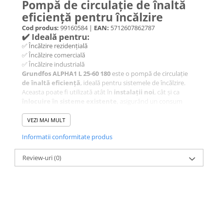
Pompă de circulație de înaltă
eficiență pentru încălzire
Cod produs:
99160584 |
EAN:
5712607862787
✔️ Ideală pentru:
✅ Încălzire rezidențială
✅ Încălzire comercială
✅ Încălzire industrială
Grundfos ALPHA1 L 25-60 180
este o pompă de circulație
de înaltă eficiență
, ideală pentru sistemele de încălzire.
Aceasta poate fi utilizată atât în
instalații noi
, cât și ca
înlocuire în sisteme existente
, asigurând un consum
redus de energie și performanțe optime.
🔹
Beneficii principale:
VEZI MAI MULT
✔️
Consum redus de energie
datorită indicelui de eficiență
Informatii conformitate produs
energetică (EEI 0.20)
✔️
Durabilitate crescută
– corp din fontă, rotor din
material compozit
Review-uri
(0)
✔️
Compatibilitate extinsă
– se integrează ușor în diverse
sisteme
✔️
Instalare simplă
– lungime standard de 180 mm,
conexiune G 1 1/2 inch