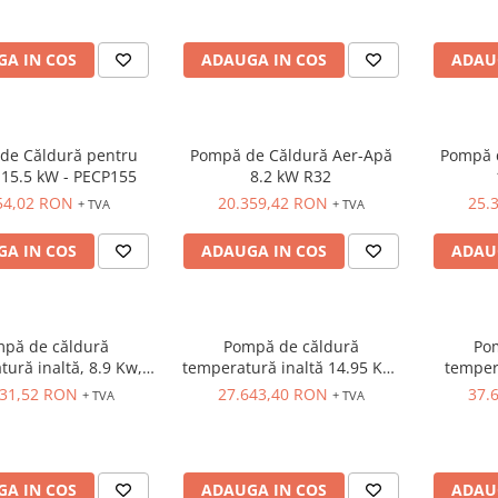
A IN COS
ADAUGA IN COS
ADAU
de Căldură pentru
Pompă de Căldură Aer-Apă
Pompă 
 15.5 kW - PECP155
8.2 kW R32
54,02 RON
20.359,42 RON
25.
+ TVA
+ TVA
A IN COS
ADAUGA IN COS
ADAU
pă de căldură
Pompă de căldură
Po
ură inaltă, 8.9 Kw,
temperatură inaltă 14.95 Kw,
temper
R290
R290
431,52 RON
27.643,40 RON
37.
+ TVA
+ TVA
A IN COS
ADAUGA IN COS
ADAU