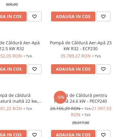
605,00
GA IN COS
ADAUGA IN COS
de Căldură Aer-Apă
Pompă de Căldură Aer-Apă 23
12.5 kW R32
kW R32 - ECP230
352,05 RON
35.789,27 RON
+ TVA
+ TVA
GA IN COS
ADAUGA IN COS
mpă de căldură
Pompă de Căldură pentru
-5%
atură inaltă 22 kw,
Piscină 24.6 kW - PECP240
R290
681,22 RON
23.155,29 RON
21.997,53
+ TVA
+ TVA
RON
+ TVA
28.017,90
GA IN COS
ADAUGA IN COS