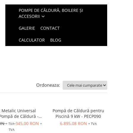
POMPE DE CĂLDURĂ, BOILERE ȘI
ACCESORII
GALERIE
CONTACT
CALCULATOR
BLOG
Ordoneaza:
 Metalic Universal
Pompă de Căldură pentru
Pompă de Căldură -
Piscină 9 kW - PECP090
glabil, Exterior
RON
345,00 RON
6.895,08 RON
+ TVA
+
+ TVA
TVA