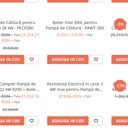
de Căldură pentru
Boiler Inox 300L pentru
Pachet
-5%
ă 28 kW - PECP280
Pompă de Căldură - PAWT-300
Căldură 
20
8 RON
24.204,27
4.556,13 RON
25.719,
+ TVA
+ TVA
RON
+ TVA
30.828,60
A IN COS
ADAUGA IN COS
ADAU
 Complet Pompă de
Rezistență Electrică în Linie 3
Pompă C
-23%
22 kW R290 + Boiler
kW Inox pentru Pompă de
ALPHA1 L
0L + Accesorii
Căldură
Pom
3 RON
41.034,16
819,84 RON
1.282,
+ TVA
+ TVA
RON
+ TVA
52.264,90
A IN COS
ADAUGA IN COS
ADAU