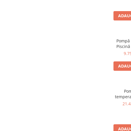
ADAUG
Pompă 
Piscină
9.7
ADAUG
Pom
temperat
21.
ADAUG