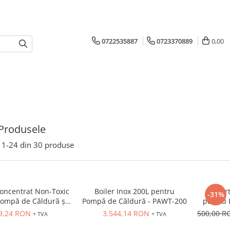
0722535887
0723370889
0,00
Produsele
1-
24
din
30
produse
Concentrat Non-Toxic
Boiler Inox 200L pentru
Suport
-31%
Pompă de Căldură și
Pompă de Căldură - PAWT-200
pentru 
ții Termice - TS100
Re
9,24 RON
3.544,14 RON
500,00 
+ TVA
+ TVA