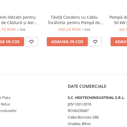
Anti-Vibrații pentru
Tăviță Condens cu Cablu
Pompă de
de Căldură și Aer
Încălzitor pentru Pompă de
50 kW
Condiționat
Căldură - Blue River
În
1,70 RON
690,24 RON
64.
+ TVA
+ TVA
A IN COS
ADAUGA IN COS
ADAU
DATE COMERCIALE
 Plata
S.C. HEXTECHINDUSTRIAL S.R.L.
e Retur
J05/1261/2016
Produselor
RO36235687
Calea Borsului 28B
Oradea, Bihor