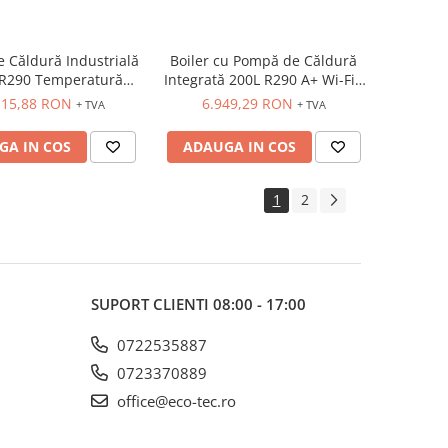
 Căldură Industrială
Boiler cu Pompă de Căldură
 R290 Temperatură
Integrată 200L R290 A+ Wi-Fi -
altă - ECPL500
BECP200
115,88 RON
6.949,29 RON
+ TVA
+ TVA
GA IN COS
ADAUGA IN COS
1
2
SUPORT CLIENTI
08:00 - 17:00
0722535887
0723370889
office@eco-tec.ro