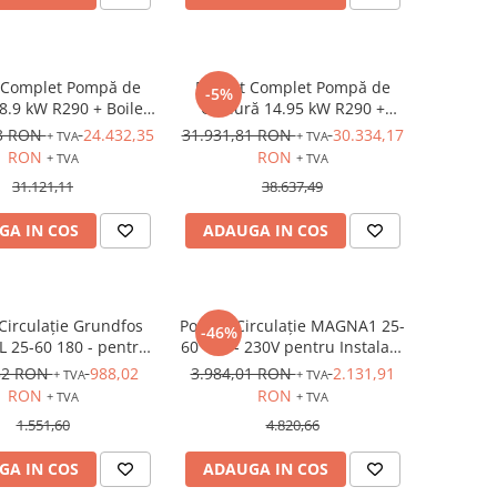
 Complet Pompă de
Pachet Complet Pompă de
-5%
8.9 kW R290 + Boiler
Căldură 14.95 kW R290 +
0L + Accesorii
Boiler 200L + Accesorii
93 RON
24.432,35
31.931,81 RON
30.334,17
+ TVA
+ TVA
RON
RON
+ TVA
+ TVA
31.121,11
38.637,49
GA IN COS
ADAUGA IN COS
irculație Grundfos
Pompă Circulație MAGNA1 25-
-46%
 25-60 180 - pentru
60 180 - 230V pentru Instalații
pă de Căldură
Termice
32 RON
988,02
3.984,01 RON
2.131,91
+ TVA
+ TVA
RON
RON
+ TVA
+ TVA
1.551,60
4.820,66
GA IN COS
ADAUGA IN COS