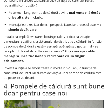
Dar spune-mi sincer: câți bani ai cheltuit deja pe centrale, revizii,
reparații și combustibil?
Pe termen lung, pompa de căldură devine
mai rentabilă decât
orice alt sistem clasic;
Montajul este realizat de echipe specializate, iar procesul este
mai
simplu decât pare
.
Instalarea implică evaluarea locuinței tale, verificarea izolației,
dimensiunii spațiilor și a sistemului de distribuție a căldurii. În funcție
de pompa de căldură aleasă – aer-apă, apă-apă sau geotermal – se
face planul de instalare. Un avantaj major?
Poți avea apă caldă
menajeră, încălzire iarna și răcire vara cu un singur
echipament.
Investiția inițială se amortizează în medie în 5-10 ani, în funcție de
consumul locuinței. Iar durata de viață a unei pompe de căldură este
de peste 15-20 de ani.
4. Pompele de căldură sunt bune
doar pentru case noi