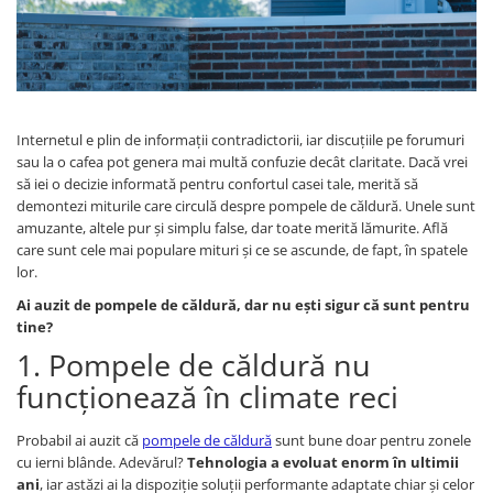
Internetul e plin de informații contradictorii, iar discuțiile pe forumuri
sau la o cafea pot genera mai multă confuzie decât claritate. Dacă vrei
să iei o decizie informată pentru confortul casei tale, merită să
demontezi miturile care circulă despre pompele de căldură. Unele sunt
amuzante, altele pur și simplu false, dar toate merită lămurite. Află
care sunt cele mai populare mituri și ce se ascunde, de fapt, în spatele
lor.
Ai auzit de pompele de căldură, dar nu ești sigur că sunt pentru
tine?
1. Pompele de căldură nu
funcționează în climate reci
Probabil ai auzit că
pompele de căldură
sunt bune doar pentru zonele
cu ierni blânde. Adevărul?
Tehnologia a evoluat enorm în ultimii
ani
, iar astăzi ai la dispoziție soluții performante adaptate chiar și celor