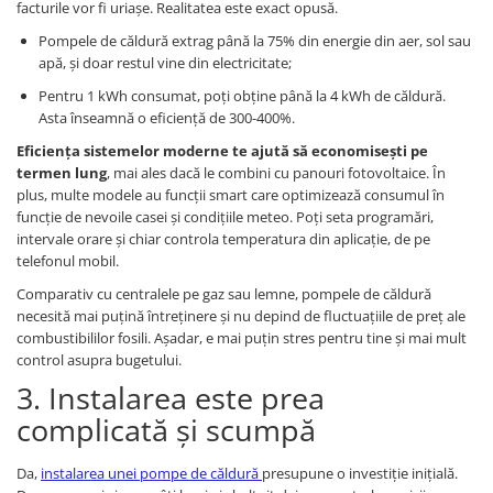
facturile vor fi uriașe. Realitatea este exact opusă.
Pompele de căldură extrag până la 75% din energie din aer, sol sau
apă, și doar restul vine din electricitate;
Pentru 1 kWh consumat, poți obține până la 4 kWh de căldură.
Asta înseamnă o eficiență de 300-400%.
Eficiența sistemelor moderne te ajută să economisești pe
termen lung
, mai ales dacă le combini cu panouri fotovoltaice. În
plus, multe modele au funcții smart care optimizează consumul în
funcție de nevoile casei și condițiile meteo. Poți seta programări,
intervale orare și chiar controla temperatura din aplicație, de pe
telefonul mobil.
Comparativ cu centralele pe gaz sau lemne, pompele de căldură
necesită mai puțină întreținere și nu depind de fluctuațiile de preț ale
combustibililor fosili. Așadar, e mai puțin stres pentru tine și mai mult
control asupra bugetului.
3. Instalarea este prea
complicată și scumpă
Da,
instalarea unei pompe de căldură
presupune o investiție inițială.