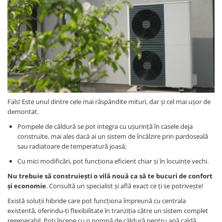
Fals! Este unul dintre cele mai răspândite mituri, dar și cel mai ușor de
demontat.
Pompele de căldură se pot integra cu ușurință în casele deja
construite, mai ales dacă ai un sistem de încălzire prin pardoseală
sau radiatoare de temperatură joasă;
Cu mici modificări, pot funcționa eficient chiar și în locuințe vechi.
Nu trebuie să construiești o vilă nouă ca să te bucuri de confort
și economie
. Consultă un specialist și află exact ce ți se potrivește!
Există soluții hibride care pot funcționa împreună cu centrala
existentă, oferindu-ți flexibilitate în tranziția către un sistem complet
regenerabil. Poți începe cu o pompă de căldură pentru apă caldă