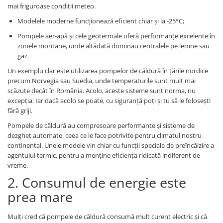
mai friguroase condiții meteo.
Modelele moderne funcționează eficient chiar și la -25°C;
Pompele aer-apă și cele geotermale oferă performanțe excelente în
zonele montane, unde altădată dominau centralele pe lemne sau
gaz.
Un exemplu clar este utilizarea pompelor de căldură în țările nordice
precum Norvegia sau Suedia, unde temperaturile sunt mult mai
scăzute decât în România. Acolo, aceste sisteme sunt norma, nu
excepția. Iar dacă acolo se poate, cu siguranță poți și tu să le folosești
fără griji.
Pompele de căldură au compresoare performante și sisteme de
dezgheț automate, ceea ce le face potrivite pentru climatul nostru
continental. Unele modele vin chiar cu funcții speciale de preîncălzire a
agentului termic, pentru a menține eficiența ridicată indiferent de
vreme.
2. Consumul de energie este
prea mare
Mulți cred că pompele de căldură consumă mult curent electric și că