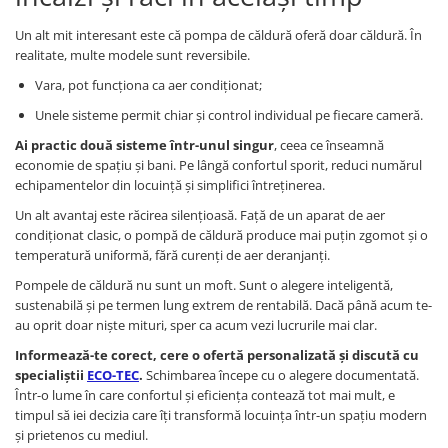
Un alt mit interesant este că pompa de căldură oferă doar căldură. În
realitate, multe modele sunt reversibile.
Vara, pot funcționa ca aer condiționat;
Unele sisteme permit chiar și control individual pe fiecare cameră.
Ai practic două sisteme într-unul singur
, ceea ce înseamnă
economie de spațiu și bani. Pe lângă confortul sporit, reduci numărul
echipamentelor din locuință și simplifici întreținerea.
Un alt avantaj este răcirea silențioasă. Față de un aparat de aer
condiționat clasic, o pompă de căldură produce mai puțin zgomot și o
temperatură uniformă, fără curenți de aer deranjanți.
Pompele de căldură nu sunt un moft. Sunt o alegere inteligentă,
sustenabilă și pe termen lung extrem de rentabilă. Dacă până acum te-
au oprit doar niște mituri, sper ca acum vezi lucrurile mai clar.
Informează-te corect, cere o ofertă personalizată și discută cu
specialiștii
ECO-TEC
.
Schimbarea începe cu o alegere documentată.
Într-o lume în care confortul și eficiența contează tot mai mult, e
timpul să iei decizia care îți transformă locuința într-un spațiu modern
și prietenos cu mediul.