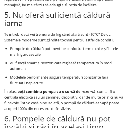
menajeră, iar mai târziu să adaugi și funcția de încălzire.
5. Nu oferă suficientă căldură
iarna
Te întrebi dacă vei tremura de frig când afară sunt -10°C? Deloc.
Sistemele moderne sunt gândite tocmai pentru astfel de condiții.
Pompele de căldură pot menține confortul termic chiar și în cele
mai friguroase zile;
Au funcții smart și senzori care reglează temperatura în mod
automat;
Modelele performante asigură temperaturi constante fără
fluctuații neplăcute.
În plus,
poți combina pompa cu o sursă de rezervă
, cum ar fi o
centrală electrică sau un șemineu decorativ, dar de multe ori nici nu va
fi nevoie. Într-o casă bine izolată, o pompă de căldură aer-apă poate
acoperi 100% din necesarul de încălzire.
6. Pompele de căldură nu pot
încălzi și răci în același timp