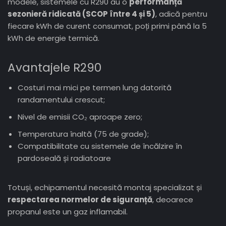
modele, sistemele cu R290 au o
performanță
sezonieră ridicată (SCOP între 4 și 5)
, adică pentru
fiecare kWh de curent consumat, poți primi până la 5
kWh de energie termică.
Avantajele R290
Costuri mai mici pe termen lung datorită
randamentului crescut;
Nivel de emisii CO₂ aproape zero;
Temperatura înaltă (75 de grade);
Compatibilitate cu sistemele de încălzire în
pardoseală și radiatoare
Totuși, echipamentul necesită montaj specializat și
respectarea normelor de siguranță
, deoarece
propanul este un gaz inflamabil.