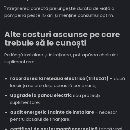
Întreținerea corectă prelungește durata de viață a
pompei la peste 15 ani și menține consumul optim.
Alte costuri ascunse pe care
trebuie să le cunoști
Pe lângă instalare și întreținere, pot apărea cheltuieli
suplimentare:
racordarea la rețeaua electrică (trifazat)
– dacă
locuința nu are deja această conexiune;
upgrade la panou electric
sau protecții
suplimentare;
audit energetic înainte de instalare
– necesar
pentru dosarul de finanțare;
certificat de performanță energetică
(dacă vinzi