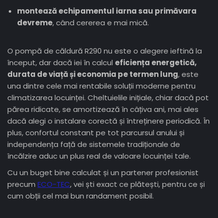
montează echipamentul iarna sau primăvara
devreme
, când cererea e mai mică.
O pompă de căldură R290 nu este o alegere ieftină la
început, dar dacă iei în calcul
eficiența energetică,
durata de viață și economia pe termen lung
, este
una dintre cele mai rentabile soluții moderne pentru
climatizarea locuinței. Cheltuielile inițiale, chiar dacă pot
părea ridicate, se amortizează în câțiva ani, mai ales
dacă alegi o instalare corectă și întreținere periodică. În
plus, confortul constant pe tot parcursul anului și
independența față de sistemele tradiționale de
încălzire aduc un plus real de valoare locuinței tale.
Cu un buget bine calculat și un partener profesionist
precum
ECO-TEC
, vei ști exact ce plătești, pentru ce și
cum obții cel mai bun randament posibil.