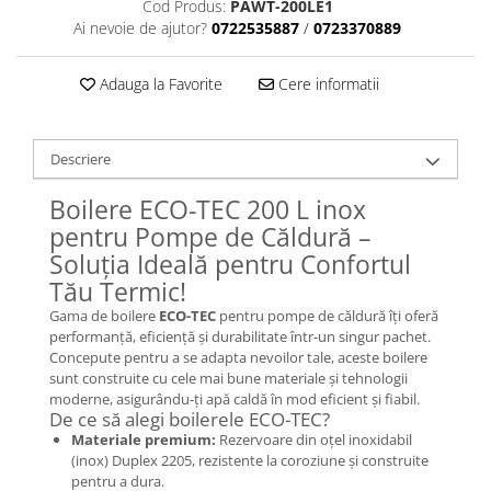
Cod Produs:
PAWT-200LE1
Ai nevoie de ajutor?
0722535887
/
0723370889
Adauga la Favorite
Cere informatii
Descriere
Boilere ECO-TEC 200 L inox
pentru Pompe de Căldură –
Soluția Ideală pentru Confortul
Tău Termic!
Gama de boilere
ECO-TEC
pentru pompe de căldură îți oferă
performanță, eficiență și durabilitate într-un singur pachet.
Concepute pentru a se adapta nevoilor tale, aceste boilere
sunt construite cu cele mai bune materiale și tehnologii
moderne, asigurându-ți apă caldă în mod eficient și fiabil.
De ce să alegi boilerele ECO-TEC?
Materiale premium:
Rezervoare din oțel inoxidabil
(inox) Duplex 2205, rezistente la coroziune și construite
pentru a dura.