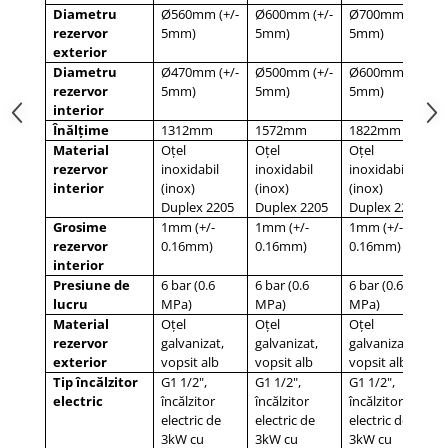
Diametru
Ø560mm (+/-
Ø600mm (+/-
Ø700mm (+/-
rezervor
5mm)
5mm)
5mm)
exterior
Diametru
Ø470mm (+/-
Ø500mm (+/-
Ø600mm (+/-
rezervor
5mm)
5mm)
5mm)
interior
Înălțime
1312mm
1572mm
1822mm
Material
Oțel
Oțel
Oțel
rezervor
inoxidabil
inoxidabil
inoxidabil
interior
(inox)
(inox)
(inox)
Duplex 2205
Duplex 2205
Duplex 2205
Grosime
1mm (+/-
1mm (+/-
1mm (+/-
rezervor
0.16mm)
0.16mm)
0.16mm)
interior
Presiune de
6 bar (0.6
6 bar (0.6
6 bar (0.6
lucru
MPa)
MPa)
MPa)
Material
Oțel
Oțel
Oțel
rezervor
galvanizat,
galvanizat,
galvanizat,
exterior
vopsit alb
vopsit alb
vopsit alb
Tip încălzitor
G1 1/2",
G1 1/2",
G1 1/2",
electric
încălzitor
încălzitor
încălzitor
electric de
electric de
electric de
3kW cu
3kW cu
3kW cu