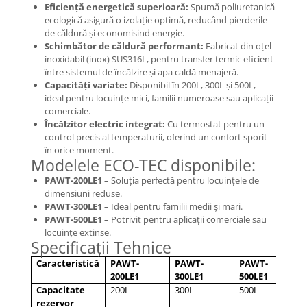
Eficiență energetică superioară:
Spumă poliuretanică
ecologică asigură o izolație optimă, reducând pierderile
de căldură și economisind energie.
Schimbător de căldură performant:
Fabricat din oțel
inoxidabil (inox) SUS316L, pentru transfer termic eficient
între sistemul de încălzire și apa caldă menajeră.
Capacități variate:
Disponibil în 200L, 300L și 500L,
ideal pentru locuințe mici, familii numeroase sau aplicații
comerciale.
Încălzitor electric integrat:
Cu termostat pentru un
control precis al temperaturii, oferind un confort sporit
în orice moment.
Modelele ECO-TEC disponibile:
PAWT-200LE1
– Soluția perfectă pentru locuințele de
dimensiuni reduse.
PAWT-300LE1
– Ideal pentru familii medii și mari.
PAWT-500LE1
– Potrivit pentru aplicații comerciale sau
locuințe extinse.
Specificații Tehnice
Caracteristică
PAWT-
PAWT-
PAWT-
200LE1
300LE1
500LE1
Capacitate
200L
300L
500L
rezervor