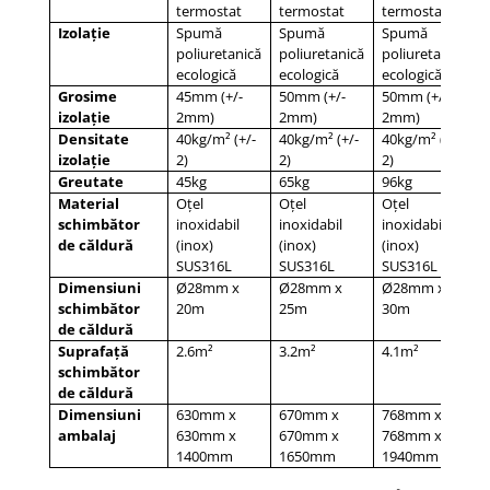
termostat
termostat
termostat
Izolație
Spumă
Spumă
Spumă
poliuretanică
poliuretanică
poliuretanică
ecologică
ecologică
ecologică
Grosime
45mm (+/-
50mm (+/-
50mm (+/-
izolație
2mm)
2mm)
2mm)
Densitate
40kg/m² (+/-
40kg/m² (+/-
40kg/m² (+/-
izolație
2)
2)
2)
Greutate
45kg
65kg
96kg
Material
Oțel
Oțel
Oțel
schimbător
inoxidabil
inoxidabil
inoxidabil
de căldură
(inox)
(inox)
(inox)
SUS316L
SUS316L
SUS316L
Dimensiuni
Ø28mm x
Ø28mm x
Ø28mm x
schimbător
20m
25m
30m
de căldură
Suprafață
2.6m²
3.2m²
4.1m²
schimbător
de căldură
Dimensiuni
630mm x
670mm x
768mm x
ambalaj
630mm x
670mm x
768mm x
1400mm
1650mm
1940mm