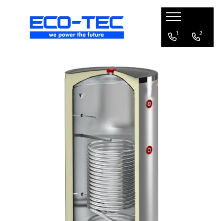
Pompe de căldură, boilere și accesorii
1
2
Toate
Pompe de căldură pentru încălzire
și răcire
Pompe de căldură piscină
Boilere pentru pompe de căldură
Pachete pompă de căldură R290 cu
boiler și vană 3 căi
Accesorii pompă de căldură