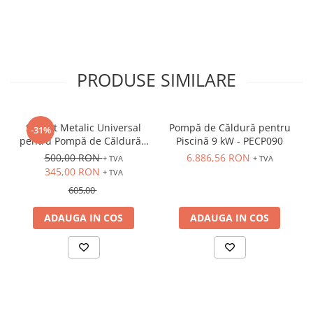
PRODUSE SIMILARE
Suport Metalic Universal
Pompă de Căldură pentru
-31%
pentru Pompă de Căldură -
Piscină 9 kW - PECP090
Reglabil, Exterior
500,00 RON
6.886,56 RON
+ TVA
+ TVA
345,00 RON
+ TVA
605,00
ADAUGA IN COS
ADAUGA IN COS