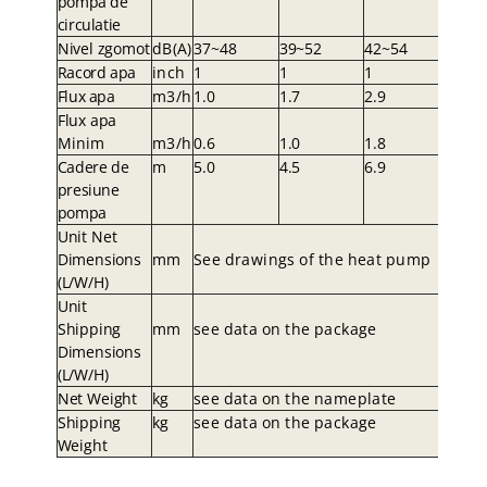
pompa de
circulatie
Nivel zgomot
dB(A
)
37~48
39~5
2
42~54
Racord apa
inc
h
1
1
1
Flux apa
m3/
h
1.0
1.
7
2.9
Flux apa
Minim
m3/
h
0.6
1.
0
1.8
Cadere de
m
5.0
4.
5
6.9
presiune
pompa
Uni
t
Ne
t
Dimension
s
m
m
Se
e
drawing
s
o
f
th
e
hea
t
pum
p
(L/W/H
)
Uni
t
Shippin
g
m
m
se
e
dat
a
o
n
th
e
packag
e
Dimension
s
(L/W/H
)
Ne
t
W
eigh
t
k
g
se
e
dat
a
o
n
th
e
nameplat
e
Shippin
g
k
g
se
e
dat
a
o
n
th
e
packag
e
W
eigh
t