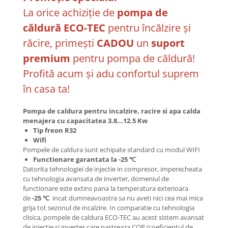
La orice achiziție de
pompa de
căldură ECO-TEC
pentru încălzire și
răcire, primești
CADOU
un
suport
premium
pentru pompa de căldură!
Profită acum și adu confortul suprem
în casa ta!
Pompa de caldura pentru incalzire, racire si apa calda
menajera cu capacitatea 3.8...12.5 Kw
Tip freon R32
Wifi
Pompele de caldura sunt echipate standard cu modul WIFI
Functionare garantata la -25 ℃
Datorita tehnologiei de injectie in compresor, imperecheata
cu tehnologia avansata de inverter, domeniul de
functionare este extins pana la temperatura exterioara
de
-25 ℃
incat dumneavoastra sa nu aveti nici cea mai mica
grija tot sezonul de incalzire. In comparatie cu tehnologia
clisica, pompele de caldura ECO-TEC au acest sistem avansat
de injectie si inverter care pastreaza COP (coeficientul de