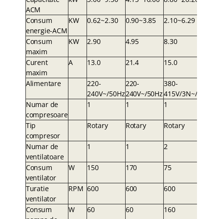
ACM
Consum
K
W
0.62~2.30
0.90~3.8
5
2.10~6.29
energie-ACM
Consum
K
W
2.90
4.9
5
8.30
maxim
Curent
A
13.0
21.
4
15.0
maxim
Alimentare
220-
220-
380-
240V~/50Hz
240V~/50H
z
415V/3N~/50Hz
Numar de
1
1
1
compresoare
Tip
Rotary
Rotar
y
Rotary
compresor
Numar de
1
1
2
ventilatoare
Consum
W
150
17
0
75
ventilator
Turatie
RP
M
600
60
0
600
ventilator
Consum
W
60
6
0
160