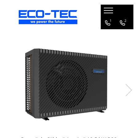
Pompe de căldură, boilere și accesorii
1
2
Toate
Pompe de căldură pentru încălzire
și răcire
Pompe de căldură piscină
Boilere pentru pompe de căldură
Pachete pompă de căldură R290 cu
boiler și vană 3 căi
Accesorii pompă de căldură