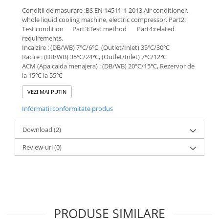
Conditii de masurare :BS EN 14511-1-2013 Air conditioner,
whole liquid cooling machine, electric compressor. Part2:
Test condition Part3:Test method Part4:related
requirements.
Incalzire : (DB/WB) 7℃/6℃, (Outlet/Inlet) 35℃/30℃
Racire : (DB/WB) 35℃/24℃, (Outlet/Inlet) 7℃/12℃
ACM (Apa calda menajera) : (DB/WB) 20℃/15℃, Rezervor de
la 15℃ la 55℃
VEZI MAI PUTIN
Informatii conformitate produs
Download (2)
Review-uri
(0)
PRODUSE SIMILARE