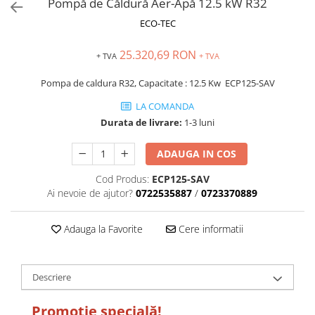
Pompă de Căldură Aer-Apă 12.5 kW R32
ECO-TEC
25.320,69 RON
+ TVA
+ TVA
Pompa de caldura R32, Capacitate : 12.5 Kw ECP125-SAV
LA COMANDA
Durata de livrare:
1-3 luni
ADAUGA IN COS
Cod Produs:
ECP125-SAV
Ai nevoie de ajutor?
0722535887
/
0723370889
Adauga la Favorite
Cere informatii
Descriere
Promoție specială!