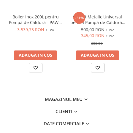
Boiler Inox 200L pentru
Suport Metalic Universal
-31%
Pompă de Căldură - PAWT-
pentru Pompă de Căldură -
200
Reglabil, Exterior
3.539,75 RON
500,00 RON
+ TVA
+ TVA
345,00 RON
+ TVA
605,00
ADAUGA IN COS
ADAUGA IN COS
MAGAZINUL MEU
CLIENTI
DATE COMERCIALE