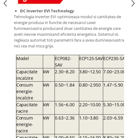
DC Inverter EVI Technology
Tehnologia inverter EVI optimizeaza modul si cantitatea de
energie produsa in functie de necesarul casei
fumneavoastra producand doar cantitatea de energie care
aveti nevoie maximizand eficienta energetica. Sistemul isi
regleaza automat toti parametrii fara a avea dumneavoastra
nici cea mai mica grija.
Mode
l
ECP082-
ECP125-S
A
V
ECP230-S
A
Y
S
A
V
Capacitate
k
W
2.30~8.20
3.80~12.5
0
7.00~23.00
incalzire
Consum
k
W
0.50~1.84
0.80~2.95
0
1.47~5.90
energie-
incalzire
Capacitate
k
W
1.56~6.00
2.20~10.0
0
5.30~15.00
racire
Consum
k
W
0.63~2.36
1.10~3.8
0
2.03~6.59
energie-
racire
Capacitate
k
W
3.00~9.50
4.15~16.0
0
8.80~26.20