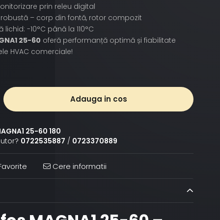
onitorizare prin releu digital
 robustă – corp din fontă, rotor compozit
 lichid: -10°C până la 110°C
GNA1 25-60
oferă performanță optimă și fiabilitate
ele HVAC comerciale!
Adauga in cos
AGNA1 25-60 180
jutor?
0722535887
/
0723370889
avorite
Cere informatii