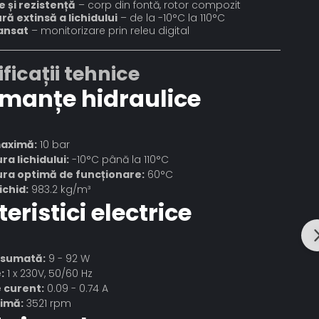
e și rezistență
– corp din fontă, rotor compozit
ă extinsă a lichidului
– de la -10°C la 110°C
ansat
– monitorizare prin releu digital
ificații tehnice
rmanțe hidraulice
maximă:
10 bar
a lichidului:
-10°C până la 110°C
a optimă de funcționare:
60°C
ichid:
983.2 kg/m³
eristici electrice
nsumată:
9 - 92 W
:
1 x 230V, 50/60 Hz
 curent:
0.09 - 0.74 A
imă:
3521 rpm