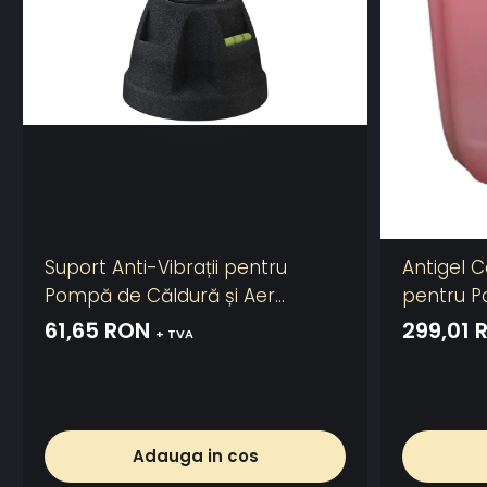
Suport Anti-Vibrații pentru
Antigel 
Pompă de Căldură și Aer
pentru P
Condiționat
Instalați
61,65 RON
299,01 
+ TVA
Adauga in cos