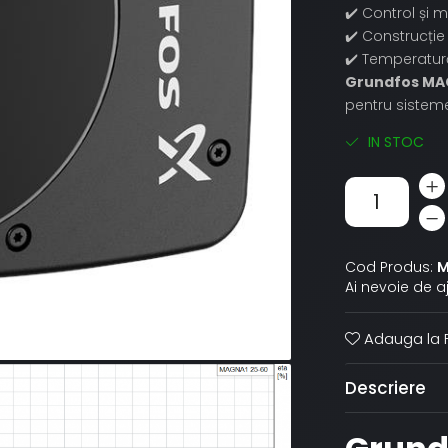
✔️ Control și m
✔️ Construcție
✔️ Temperatură
Grundfos MA
pentru sistem
IN STOC
Cod Produs:
M
Ai nevoie de a
Adauga la F
Descriere