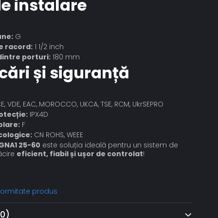
e instalare
une:
G
 racord:
1 1/2 inch
intre porturi:
180 mm
icări și siguranță
E, VDE, EAC, MOROCCO, UKCA, TSE, RCM, UkrSEPRO
otecție:
IPX4D
olare:
F
cologice:
CN ROHS, WEEE
GNA1 25-60
este soluția ideală pentru un sistem de
ăcire
eficient, fiabil și ușor de controlat
!
nformitate produs
(0)