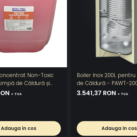
Concentrat Non-Toxic
Boiler Inox 200L pentr
ompă de Căldură și
de Căldură - PAWT-20
i Termice - TS100
RON
3.541,37 RON
+ TVA
+ TVA
Adauga in cos
Adauga in cos