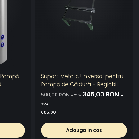
u Pompă
Suport Metalic Universal pentru
0
Pompă de Căldură - Reglabil,
Exterior
345,00 RON
500,00 RON
+ TVA
+
TVA
605,00
Adauga in cos