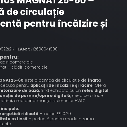
fos MAGNA1 25-60 –
 de circulație
gentă pentru încălzire și
9221217 |
EAN:
5712608941900
 pentru:
lădiri comerciale
nat – clădiri comerciale
GNA1 25-60
este o pompă de circulație de
înaltă
ncepută pentru
aplicații de încălzire și răcire
. Oferă
nitorizare de bază
, fiind echipată cu un
releu digital
funcție de pornire/oprire digitală
, ceea ce o face
 optimizarea performanței sistemelor HVAC.
rincipale:
nergetică ridicată
– indice EEI 0.20
itate extinsă
– perfectă pentru modernizarea
stente