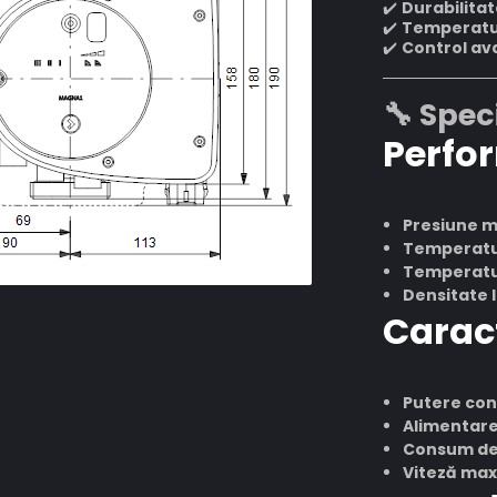
✔️
Durabilitat
✔️
Temperatur
✔️
Control av
🔧 Spec
Perfo
Presiune 
Temperatur
Temperatur
Densitate l
Caract
Putere co
Alimentare
Consum de
Viteză max