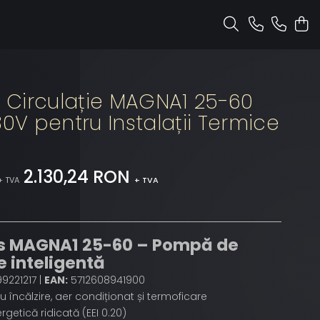
Circulație MAGNA1 25-60
30V pentru Instalații Termice
2.130,24 RON
+ TVA
+ TVA
s MAGNA1 25-60 – Pompă de
e inteligentă
9221217 |
EAN:
5712608941900
u încălzire, aer condiționat și termoficare
ergetică ridicată (EEI 0.20)