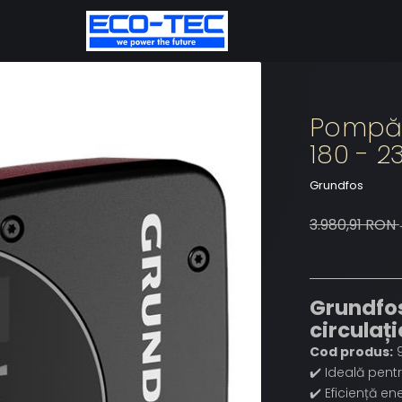
Pompă 
180 - 2
Grundfos
3.980,91 RON
Grundfo
circulați
Cod produs:
9
✔️ Ideală pentr
✔️ Eficiență en