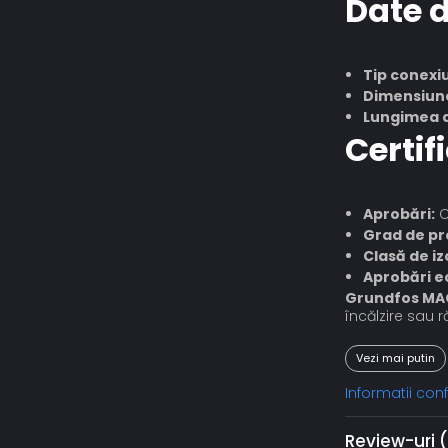
Date d
Tip conexi
Dimensiune
Lungimea d
Certif
Aprobări:
C
Grad de pr
Clasă de iz
Aprobări e
Grundfos MA
încălzire sau r
Vezi mai putin
Informatii co
Review-uri