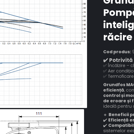
Grund
Pompă
inteli
răcire
Cod produs:
9
✔️ Potrivită
✅ Încălzire – c
✅ Aer condițio
✅ Termoficare
Grundfos MA
eficiență
, co
control și mo
de eroare și 
ideală pentru
🔹
Beneficii p
✔️
Eficiență e
✔️
Compatibil
sistemelor exi