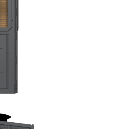
Liniștea Dumneavoastră
Oferim o garanție extinsă de 3 
subliniind angajamentul nost
pentru calitate și durabilitate
TEC, investiția dumneavoastră
protejată, asigurându-vă că
beneficiați de un sistem de încă
răcire de încredere pentru mulț
Temperatură inaltă, pa
la 70℃