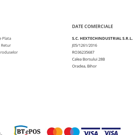
(A)
Interval COP 
DATE COMERCIALE
Capacitate de 
 Plata
S.C. HEXTECHINDUSTRIAL S.R.L.
e Retur
J05/1261/2016
Putere consu
Produselor
RO36235687
(B)
Calea Borsului 28B
Oradea, Bihor
Capacitate ap
Putere cons
caldă (C)
Capacitate ap
Putere cons
E-