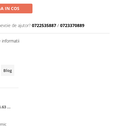
A IN COS
nevoie de ajutor?
0722535887
/
0723370889
informatii
Blog
ă
63 ...
rmic