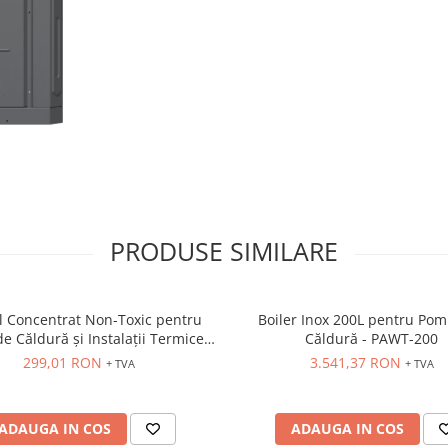
ecologică de top. Acesta nu do
asigură o eficiență energetică
remarcabilă, dar și protejează
aliniindu-ne cu valorile de
sustenabilitate moderne.
PRODUSE SIMILARE
l Concentrat Non-Toxic pentru
Boiler Inox 200L pentru Po
 Căldură și Instalații Termice -
Căldură - PAWT-200
Model
TS100
299,01 RON
3.541,37 RON
+ TVA
+ TVA
Capacitate de 
ADAUGA IN COS
ADAUGA IN COS
Putere consu