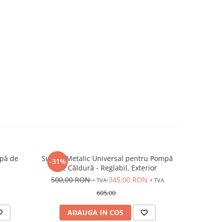
ar că
 mediul,
mpă de
Suport Metalic Universal pentru Pompă
Pompă de C
-31%
de Căldură - Reglabil, Exterior
ECPL500-SBY
500,00 RON
345,00 RON
+ TVA
+ TVA
13.63~50.00 kW
încălzire (A)
605,00
4.36~16.00 kW
ADAUGA IN COS
AD
mată încălzire