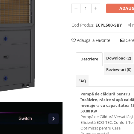
ADAUG
Cod Produs:
ECPL500-SBY
Ai 
Adauga la Favorite
Cere 
Download (2)
Descriere
Review-uri
(0)
FAQ
Pompă de căldură pentru
încălzire, răcire si apă cald
menajera cu capacitatea 13.
50.00 Kw
Pompă de Căldură Versatilă și
Eficientă ECO-TEC: Confort Te
Optimizat pentru Casa
Dumneavoastră