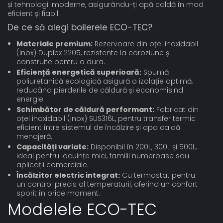
și tehnologii moderne, asigurându-ți apă caldă în mod
eficient și fiabil.
De ce să alegi boilerele ECO-TEC?
Materiale premium:
Rezervoare din oțel inoxidabil
(inox) Duplex 2205, rezistente la coroziune și
construite pentru a dura.
Eficiență energetică superioară:
Spumă
poliuretanică ecologică asigură o izolație optimă,
reducând pierderile de căldură și economisind
energie.
Schimbător de căldură performant:
Fabricat din
oțel inoxidabil (inox) SUS316L, pentru transfer termic
eficient între sistemul de încălzire și apa caldă
menajeră.
Capacități variate:
Disponibil în 200L, 300L și 500L,
ideal pentru locuințe mici, familii numeroase sau
aplicații comerciale.
Încălzitor electric integrat:
Cu termostat pentru
un control precis al temperaturii, oferind un confort
sporit în orice moment.
Modelele ECO-TEC