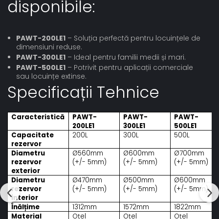
disponibile:
PAWT-200LE1
– Soluția perfectă pentru locuințele de
dimensiuni reduse.
PAWT-300LE1
– Ideal pentru familii medii și mari.
PAWT-500LE1
– Potrivit pentru aplicații comerciale
sau locuințe extinse.
Specificații Tehnice
Caracteristică
PAWT-
PAWT-
PAWT-
200LE1
300LE1
500LE1
Capacitate
200L
300L
500L
rezervor
Diametru
Ø560mm
Ø600mm
Ø700mm
rezervor
(+/- 5mm)
(+/- 5mm)
(+/- 5mm)
exterior
Diametru
Ø470mm
Ø500mm
Ø600mm
rezervor
(+/- 5mm)
(+/- 5mm)
(+/- 5mm)
interior
Înălțime
1312mm
1572mm
1822mm
Material
Oțel
Oțel
Oțel