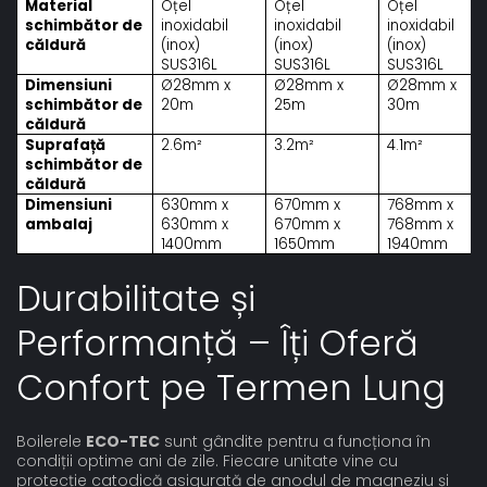
Material
Oțel
Oțel
Oțel
schimbător de
inoxidabil
inoxidabil
inoxidabil
căldură
(inox)
(inox)
(inox)
SUS316L
SUS316L
SUS316L
Dimensiuni
Ø28mm x
Ø28mm x
Ø28mm x
schimbător de
20m
25m
30m
căldură
Suprafață
2.6m²
3.2m²
4.1m²
schimbător de
căldură
Dimensiuni
630mm x
670mm x
768mm x
ambalaj
630mm x
670mm x
768mm x
1400mm
1650mm
1940mm
Durabilitate și
Performanță – Îți Oferă
Confort pe Termen Lung
Boilerele
ECO-TEC
sunt gândite pentru a funcționa în
condiții optime ani de zile. Fiecare unitate vine cu
protecție catodică asigurată de anodul de magneziu și