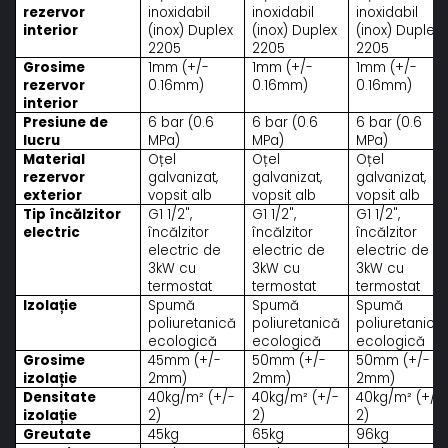
rezervor
inoxidabil
inoxidabil
inoxidabil
interior
(inox) Duplex
(inox) Duplex
(inox) Duplex
2205
2205
2205
Grosime
1mm (+/-
1mm (+/-
1mm (+/-
rezervor
0.16mm)
0.16mm)
0.16mm)
interior
Presiune de
6 bar (0.6
6 bar (0.6
6 bar (0.6
lucru
MPa)
MPa)
MPa)
Material
Oțel
Oțel
Oțel
rezervor
galvanizat,
galvanizat,
galvanizat,
exterior
vopsit alb
vopsit alb
vopsit alb
Tip încălzitor
G1 1/2",
G1 1/2",
G1 1/2",
electric
încălzitor
încălzitor
încălzitor
electric de
electric de
electric de
3kW cu
3kW cu
3kW cu
termostat
termostat
termostat
Izolație
Spumă
Spumă
Spumă
poliuretanică
poliuretanică
poliuretanică
ecologică
ecologică
ecologică
Grosime
45mm (+/-
50mm (+/-
50mm (+/-
izolație
2mm)
2mm)
2mm)
Densitate
40kg/m² (+/-
40kg/m² (+/-
40kg/m² (+/-
izolație
2)
2)
2)
Greutate
45kg
65kg
96kg