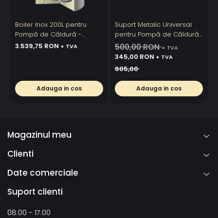
Boiler Inox 200L pentru
Suport Metalic Universal
Pompă de Căldură -
pentru Pompă de Căldură
P
PAWT-200
- Reglabil, Exterior
3.539,75 RON
500,00 RON
+ TVA
+ TVA
345,00 RON
+ TVA
605,00
Adauga in cos
Adauga in cos
Magazinul meu
Clienti
Date comerciale
Suport clienti
08:00 - 17:00