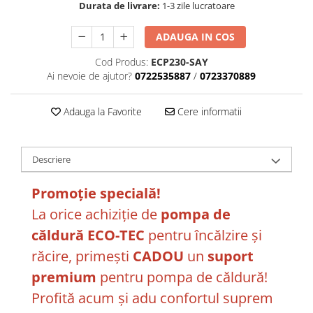
Durata de livrare:
1-3 zile lucratoare
ADAUGA IN COS
Cod Produs:
ECP230-SAY
Ai nevoie de ajutor?
0722535887
/
0723370889
Adauga la Favorite
Cere informatii
Descriere
Promoție specială!
La orice achiziție de
pompa de
căldură ECO-TEC
pentru încălzire și
răcire, primești
CADOU
un
suport
premium
pentru pompa de căldură!
Profită acum și adu confortul suprem