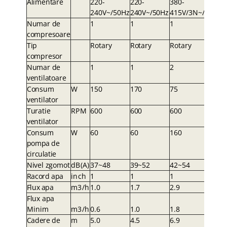
Alimentare
220-
220-
380-
240V~/50Hz
240V~/50H
z
415V/3N~/50Hz
Numar de
1
1
1
compresoare
Tip
Rotary
Rotar
y
Rotary
compresor
Numar de
1
1
2
ventilatoare
Consum
W
150
17
0
75
ventilator
Turatie
RP
M
600
60
0
600
ventilator
Consum
W
60
6
0
160
pompa de
circulatie
Nivel zgomot
dB(A
)
37~48
39~5
2
42~54
Racord apa
inc
h
1
1
1
Flux apa
m3/
h
1.0
1.
7
2.9
Flux apa
Minim
m3/
h
0.6
1.
0
1.8
Cadere de
m
5.0
4.
5
6.9