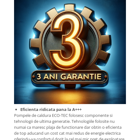
Eficienta ridicata pana la A+++
Pompele de caldura ECO-TEC folosesc componente si
tehnologii de ultima generatie. Tehnologiile folosite nu
numai ca maresc plaja de functionare dar obtin o eficienta
de top aducand un cost cat mai redus de energie electrica
oferindu-va confortul dorit la cel mai mic pret de exploatare.