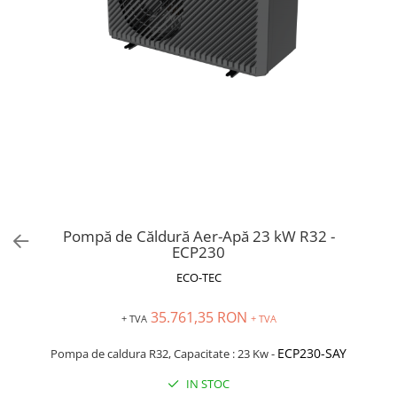
Pompă de Căldură Aer-Apă 23 kW R32 -
ECP230
ECO-TEC
35.761,35 RON
+ TVA
+ TVA
ECP230-S
A
Y
Pompa de caldura R32, Capacitate : 23 Kw -
IN STOC