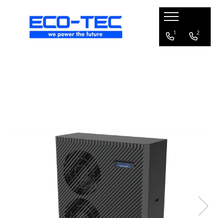
Pompe de căldură, boilere și accesorii
1
2
Toate
Pompe de căldură pentru încălzire
și răcire
Pompe de căldură piscină
Boilere pentru pompe de căldură
Pachete pompă de căldură R290 cu
boiler și vană 3 căi
Accesorii pompă de căldură