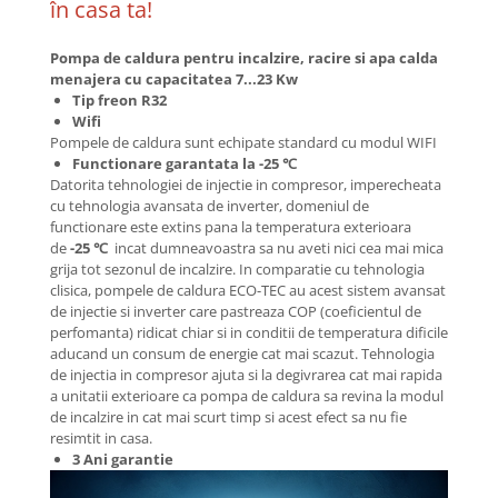
în casa ta!
Pompa de caldura pentru incalzire, racire si apa calda
menajera cu capacitatea 7...23 Kw
Tip freon R32
Wifi
Pompele de caldura sunt echipate standard cu modul WIFI
Functionare garantata la -25 ℃
Datorita tehnologiei de injectie in compresor, imperecheata
cu tehnologia avansata de inverter, domeniul de
functionare este extins pana la temperatura exterioara
de
-25 ℃
incat dumneavoastra sa nu aveti nici cea mai mica
grija tot sezonul de incalzire. In comparatie cu tehnologia
clisica, pompele de caldura ECO-TEC au acest sistem avansat
de injectie si inverter care pastreaza COP (coeficientul de
perfomanta) ridicat chiar si in conditii de temperatura dificile
aducand un consum de energie cat mai scazut. Tehnologia
de injectia in compresor ajuta si la degivrarea cat mai rapida
a unitatii exterioare ca pompa de caldura sa revina la modul
de incalzire in cat mai scurt timp si acest efect sa nu fie
resimtit in casa.
3 Ani garantie