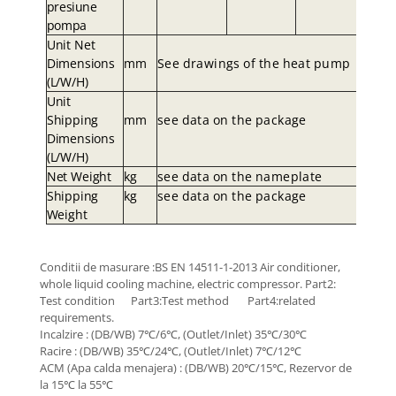
presiune
pompa
Uni
t
Ne
t
Dimension
s
m
m
Se
e
drawing
s
o
f
th
e
hea
t
pum
p
(L/W/H
)
Uni
t
Shippin
g
m
m
se
e
dat
a
o
n
th
e
packag
e
Dimension
s
(L/W/H
)
Ne
t
W
eigh
t
k
g
se
e
dat
a
o
n
th
e
nameplat
e
Shippin
g
k
g
se
e
dat
a
o
n
th
e
packag
e
W
eigh
t
Conditii de masurare :BS EN 14511-1-2013 Air conditioner,
whole liquid cooling machine, electric compressor. Part2:
Test condition Part3:Test method Part4:related
requirements.
Incalzire : (DB/WB) 7℃/6℃, (Outlet/Inlet) 35℃/30℃
Racire : (DB/WB) 35℃/24℃, (Outlet/Inlet) 7℃/12℃
ACM (Apa calda menajera) : (DB/WB) 20℃/15℃, Rezervor de
la 15℃ la 55℃