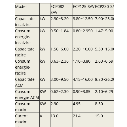
Mode
l
ECP082-
ECP125-S
A
V
ECP230-S
A
Y
S
A
V
Capacitate
k
W
2.30~8.20
3.80~12.5
0
7.00~23.00
incalzire
Consum
k
W
0.50~1.84
0.80~2.95
0
1.47~5.90
energie-
incalzire
Capacitate
k
W
1.56~6.00
2.20~10.0
0
5.30~15.00
racire
Consum
k
W
0.63~2.36
1.10~3.8
0
2.03~6.59
energie-
racire
Capacitate
k
W
3.00~9.50
4.15~16.0
0
8.80~26.20
ACM
Consum
K
W
0.62~2.30
0.90~3.8
5
2.10~6.29
energie-ACM
Consum
K
W
2.90
4.9
5
8.30
maxim
Curent
A
13.0
21.
4
15.0
maxim