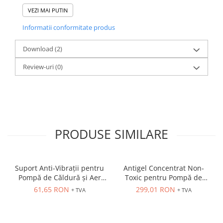
VEZI MAI PUTIN
Informatii conformitate produs
Download (2)
Review-uri
(0)
PRODUSE SIMILARE
Suport Anti-Vibrații pentru
Antigel Concentrat Non-
Pompă de Căldură și Aer
Toxic pentru Pompă de
Condiționat
Căldură și Instalații Termice
61,65 RON
299,01 RON
+ TVA
+ TVA
- TS100