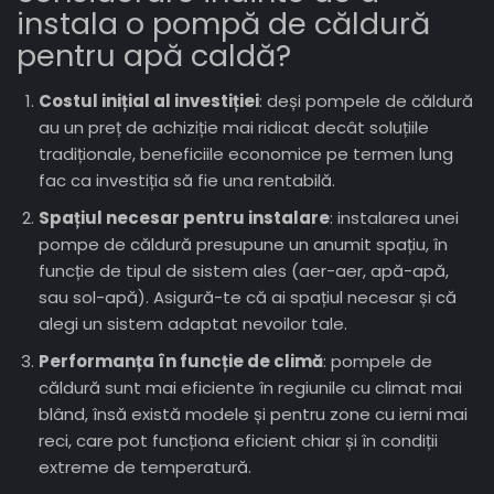
instala o pompă de căldură
pentru apă caldă?
Costul inițial al investiției
: deși pompele de căldură
au un preț de achiziție mai ridicat decât soluțiile
tradiționale, beneficiile economice pe termen lung
fac ca investiția să fie una rentabilă.
Spațiul necesar pentru instalare
: instalarea unei
pompe de căldură presupune un anumit spațiu, în
funcție de tipul de sistem ales (aer-aer, apă-apă,
sau sol-apă). Asigură-te că ai spațiul necesar și că
alegi un sistem adaptat nevoilor tale.
Performanța în funcție de climă
: pompele de
căldură sunt mai eficiente în regiunile cu climat mai
blând, însă există modele și pentru zone cu ierni mai
reci, care pot funcționa eficient chiar și în condiții
extreme de temperatură.